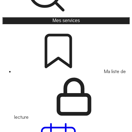
Mes services
Ma liste de
lecture