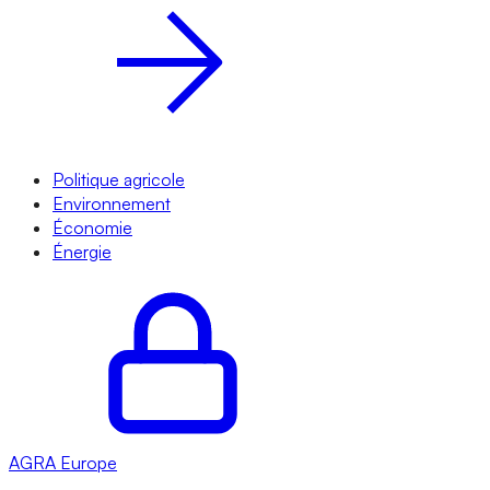
Politique agricole
Environnement
Économie
Énergie
AGRA
Europe