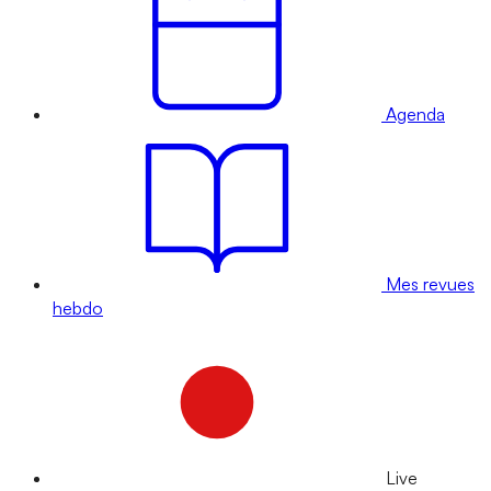
Agenda
Mes revues
hebdo
Live