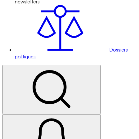
newsletters
Dossiers
politiques