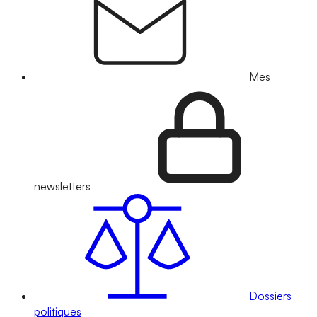
Mes
newsletters
Dossiers
politiques