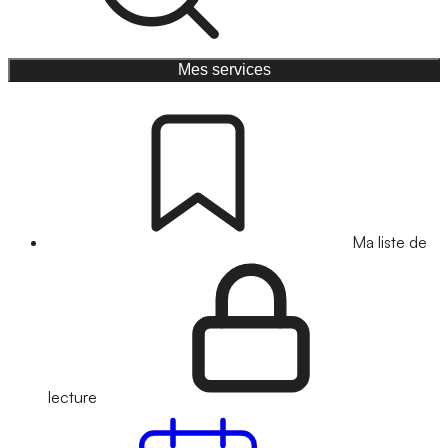
Mes services
Ma liste de
lecture