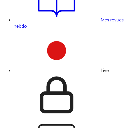
Mes revues
hebdo
Live