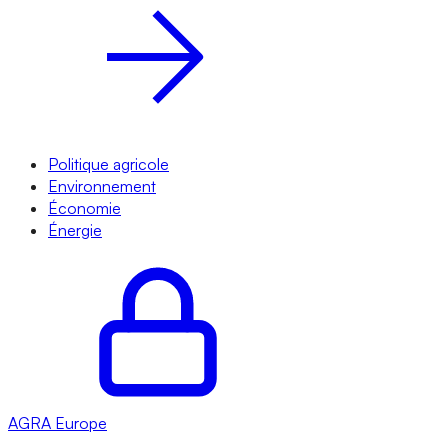
Politique agricole
Environnement
Économie
Énergie
AGRA
Europe