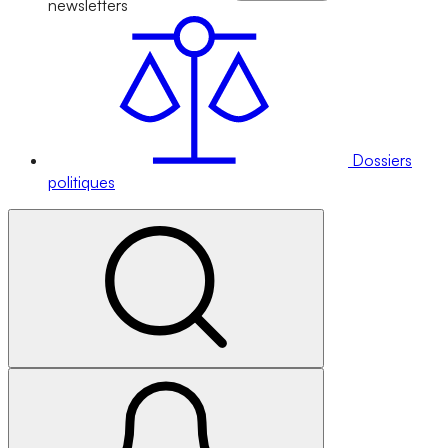
newsletters
Dossiers
politiques