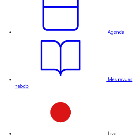
Agenda
Mes revues
hebdo
Live