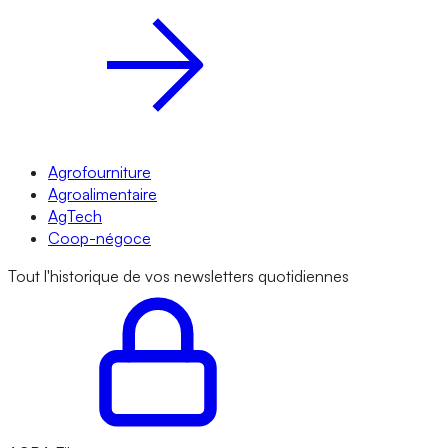
Agrofourniture
Agroalimentaire
AgTech
Coop-négoce
Tout l'historique de vos newsletters quotidiennes