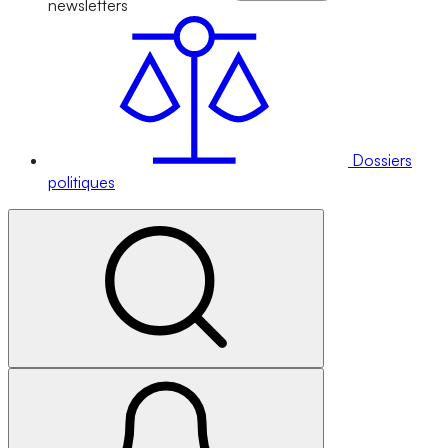
newsletters
Dossiers
politiques