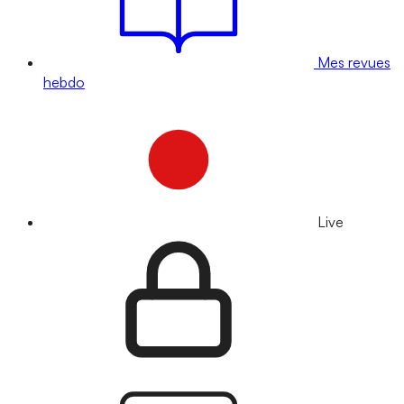
Mes revues
hebdo
Live