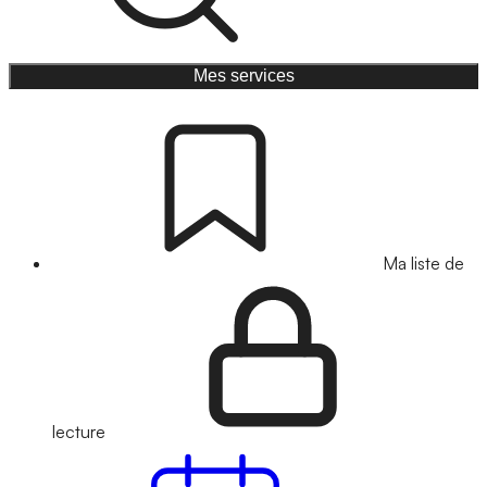
Mes services
Ma liste de
lecture