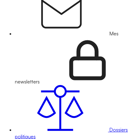
Mes
newsletters
Dossiers
politiques