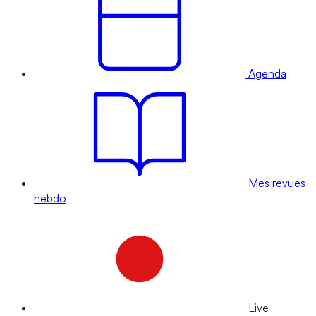
Agenda
Mes revues
hebdo
Live