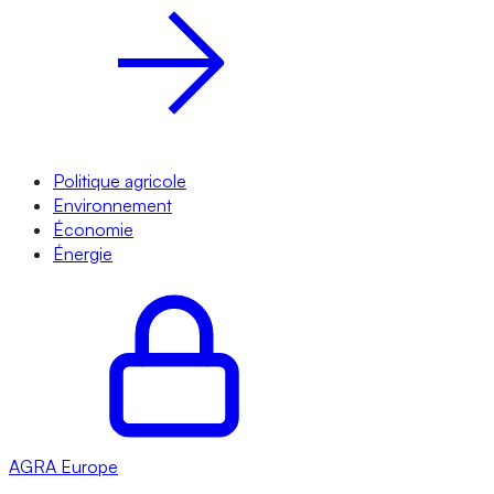
Politique agricole
Environnement
Économie
Énergie
AGRA
Europe