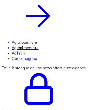
Agrofourniture
Agroalimentaire
AgTech
Coop-négoce
Tout l'historique de vos newsletters quotidiennes