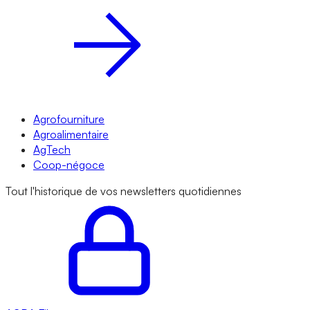
Agrofourniture
Agroalimentaire
AgTech
Coop-négoce
Tout l'historique de vos newsletters quotidiennes