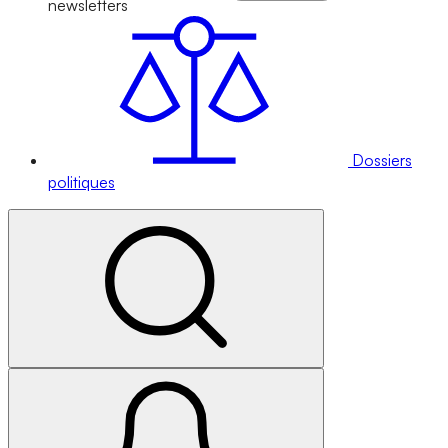
newsletters
Dossiers
politiques