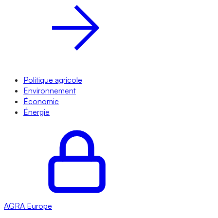
Politique agricole
Environnement
Économie
Énergie
AGRA
Europe