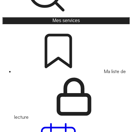
Mes services
Ma liste de
lecture