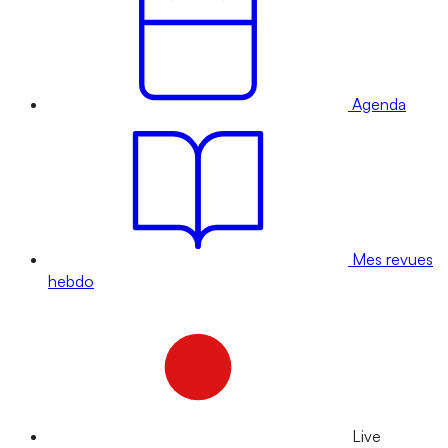
Agenda
Mes revues
hebdo
Live