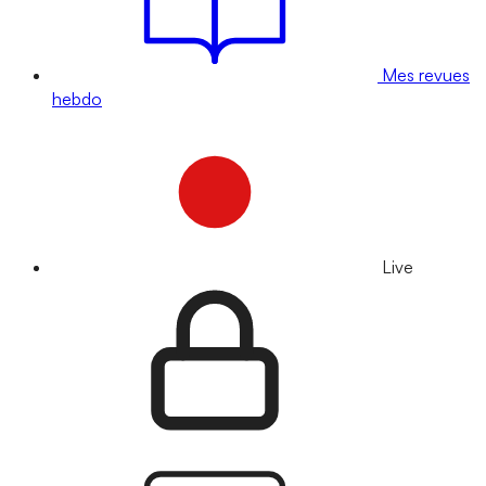
Mes revues
hebdo
Live