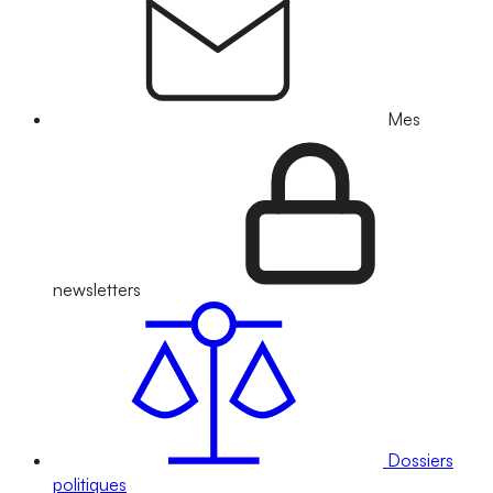
Mes
newsletters
Dossiers
politiques