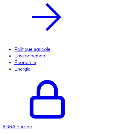
Politique agricole
Environnement
Économie
Énergie
AGRA
Europe