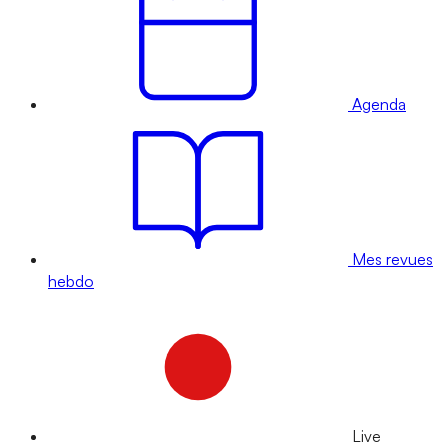
Agenda
Mes revues
hebdo
Live