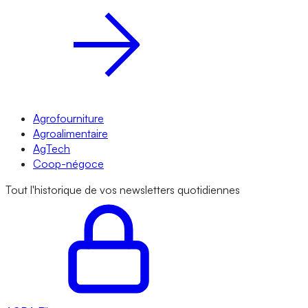
Agrofourniture
Agroalimentaire
AgTech
Coop-négoce
Tout l'historique de vos newsletters quotidiennes