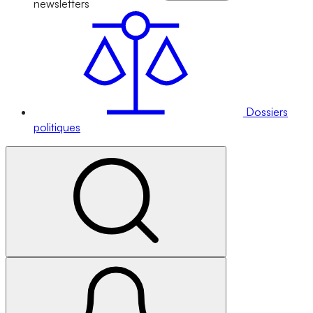
newsletters
Dossiers
politiques