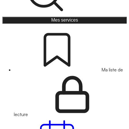
Mes services
Ma liste de
lecture