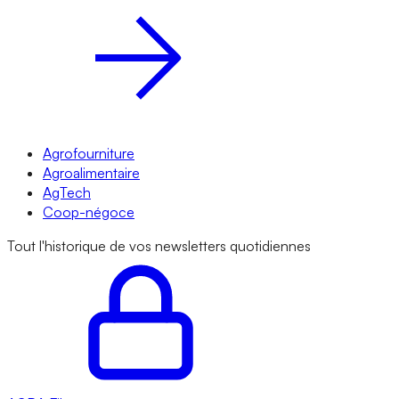
Agrofourniture
Agroalimentaire
AgTech
Coop-négoce
Tout l'historique de vos newsletters quotidiennes