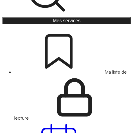
Mes services
Ma liste de
lecture