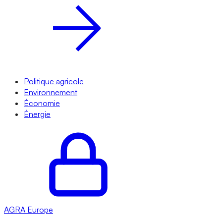
Politique agricole
Environnement
Économie
Énergie
AGRA
Europe