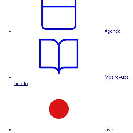
Agenda
Mes revues
hebdo
Live