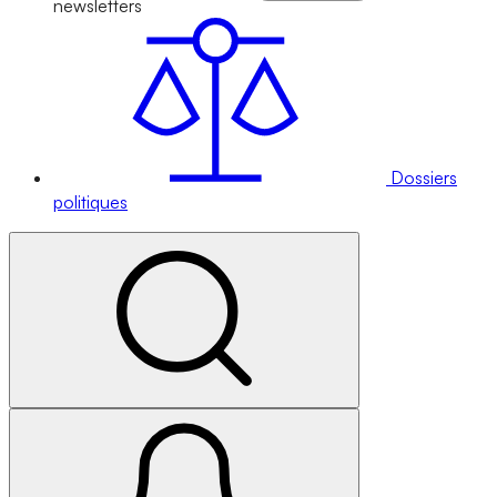
newsletters
Dossiers
politiques