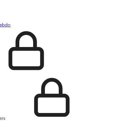
hebdo
ers