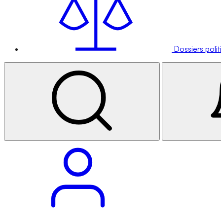
Dossiers poli