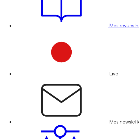
Mes revues 
Live
Mes newslett