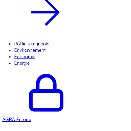
Politique agricole
Environnement
Économie
Énergie
AGRA
Europe