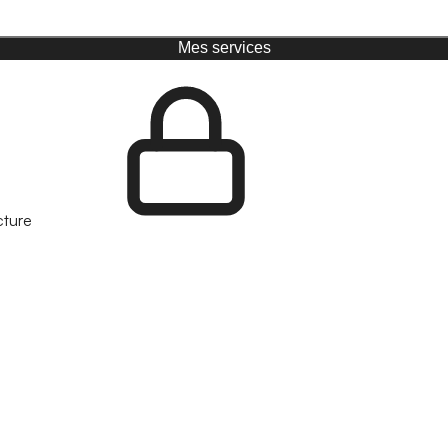
Mes services
cture