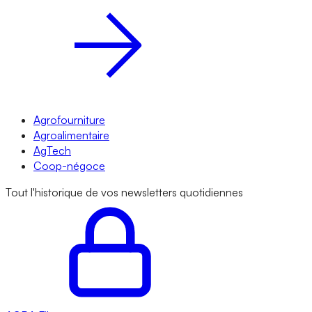
Agrofourniture
Agroalimentaire
AgTech
Coop-négoce
Tout l'historique de vos newsletters quotidiennes