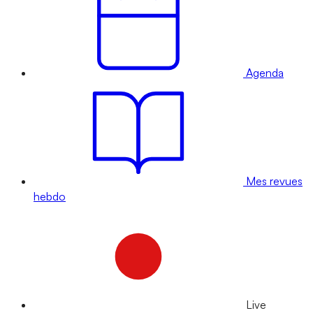
Agenda
Mes revues
hebdo
Live