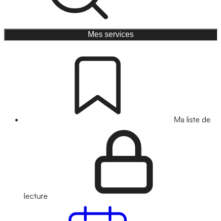
Mes services
Ma liste de
lecture