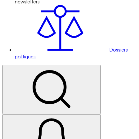
newsletters
Dossiers
politiques