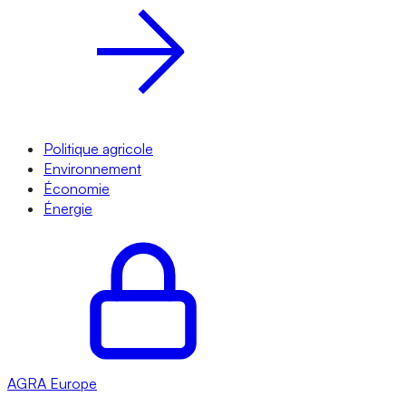
Politique agricole
Environnement
Économie
Énergie
AGRA
Europe