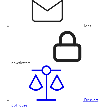
Mes
newsletters
Dossiers
politiques