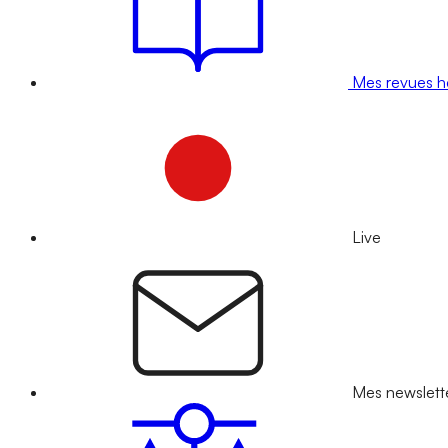
Mes revues 
Live
Mes newslett