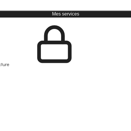
Mes services
cture