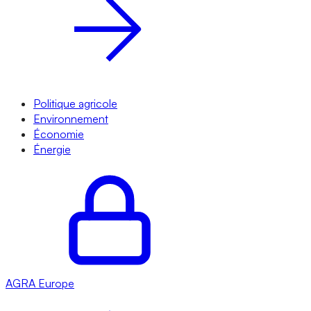
Politique agricole
Environnement
Économie
Énergie
AGRA
Europe