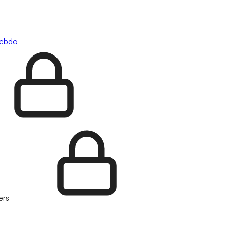
hebdo
ers