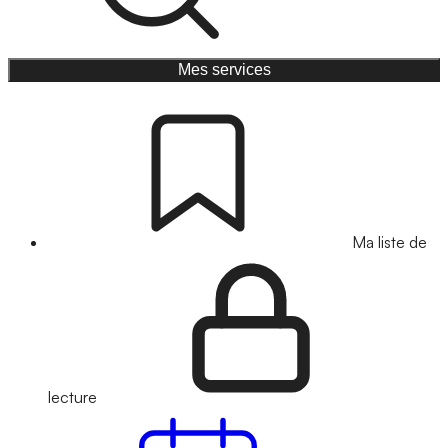
Mes services
Ma liste de
lecture