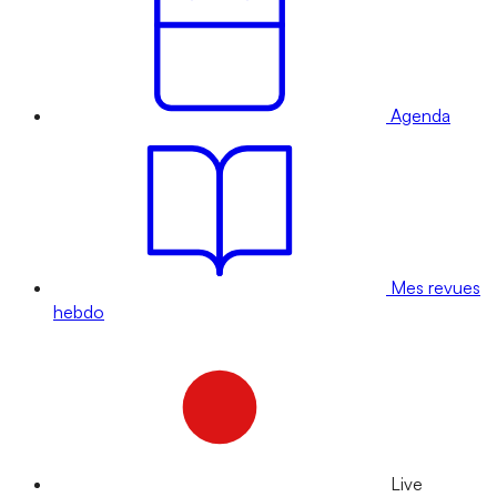
Agenda
Mes revues
hebdo
Live