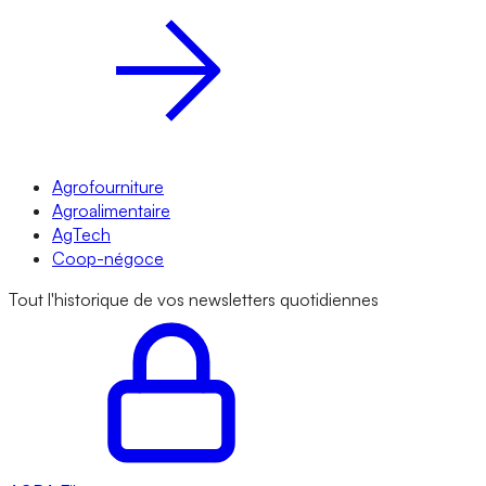
Agrofourniture
Agroalimentaire
AgTech
Coop-négoce
Tout l'historique de vos newsletters quotidiennes