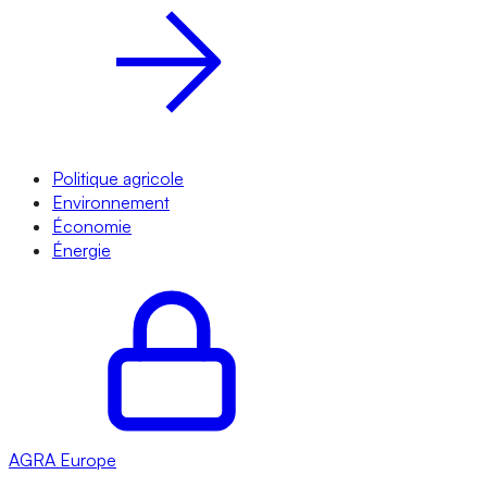
Politique agricole
Environnement
Économie
Énergie
AGRA
Europe