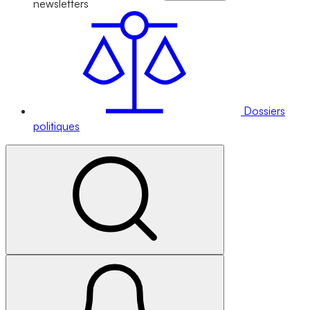
newsletters
Dossiers
politiques