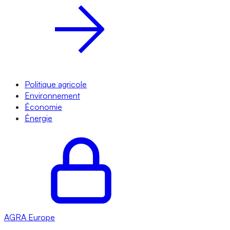
Politique agricole
Environnement
Économie
Énergie
AGRA
Europe