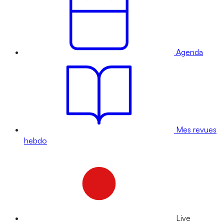
Agenda
Mes revues
hebdo
Live