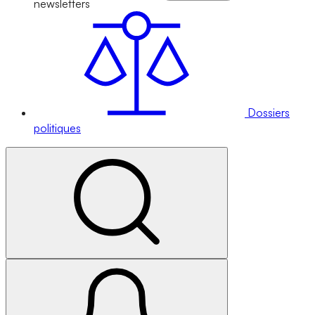
newsletters
Dossiers
politiques