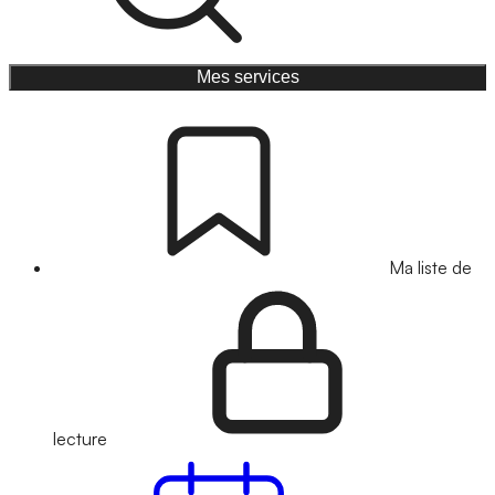
Mes services
Ma liste de
lecture