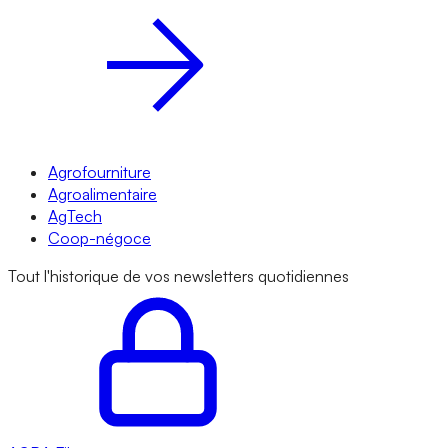
Agrofourniture
Agroalimentaire
AgTech
Coop-négoce
Tout l'historique de vos newsletters quotidiennes