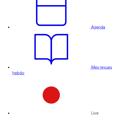
Agenda
Mes revues
hebdo
Live