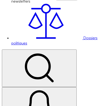
newsletters
Dossiers
politiques