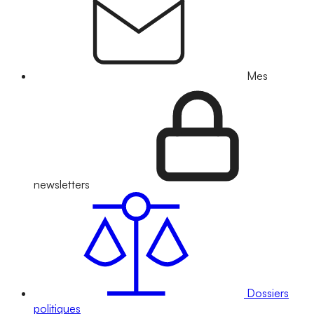
Mes
newsletters
Dossiers
politiques