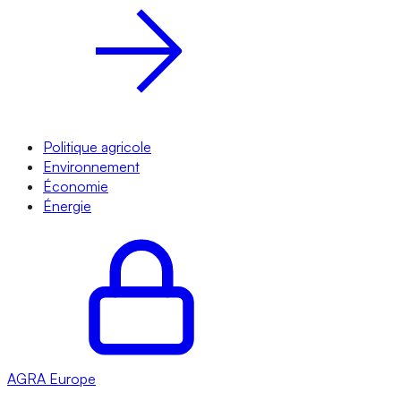
Politique agricole
Environnement
Économie
Énergie
AGRA
Europe