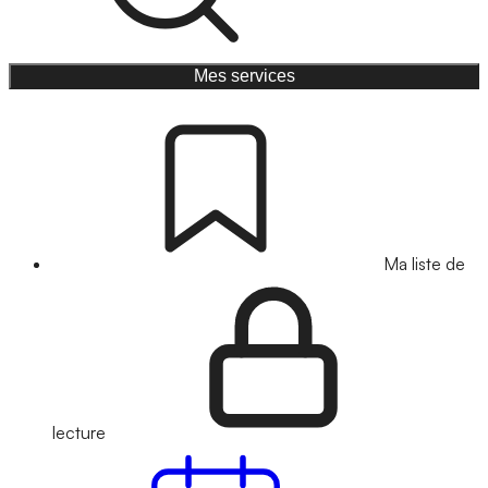
Mes services
Ma liste de
lecture