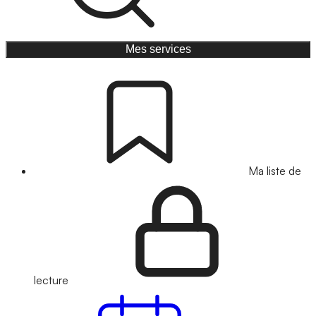
Mes services
Ma liste de
lecture