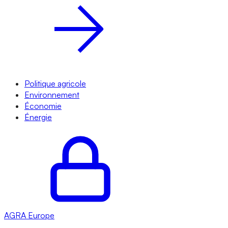
Politique agricole
Environnement
Économie
Énergie
AGRA
Europe