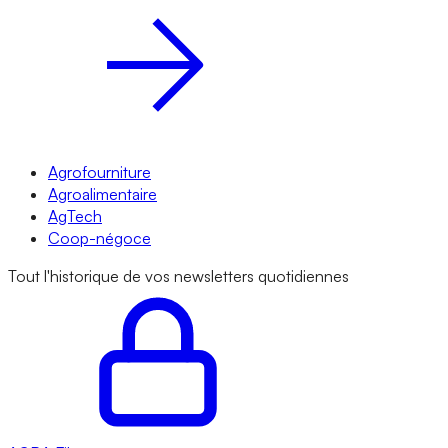
Agrofourniture
Agroalimentaire
AgTech
Coop-négoce
Tout l'historique de vos newsletters quotidiennes