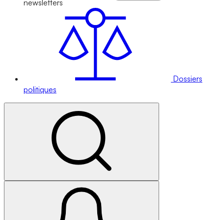
newsletters
Dossiers
politiques