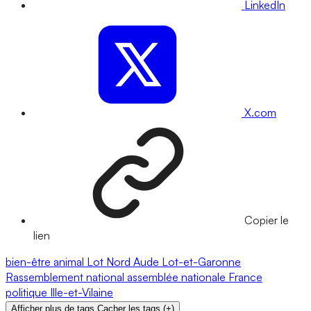
LinkedIn
X.com
Copier le
lien
bien-être animal
Lot
Nord
Aude
Lot-et-Garonne
Rassemblement national
assemblée nationale
France
politique
Ille-et-Vilaine
Afficher plus de tags
Cacher les tags
(
+
)