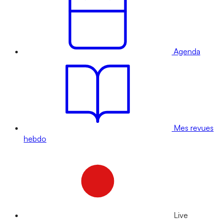
Agenda
Mes revues
hebdo
Live