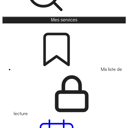
Mes services
Ma liste de
lecture