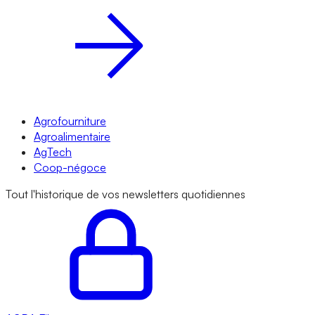
Agrofourniture
Agroalimentaire
AgTech
Coop-négoce
Tout l'historique de vos newsletters quotidiennes