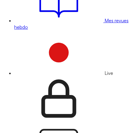
Mes revues
hebdo
Live