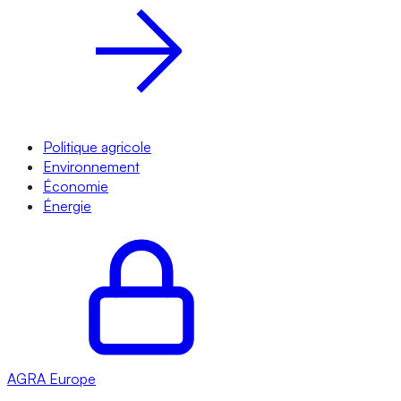
Politique agricole
Environnement
Économie
Énergie
AGRA
Europe