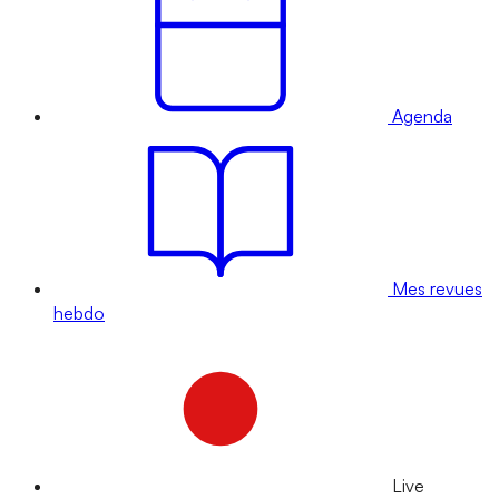
Agenda
Mes revues
hebdo
Live