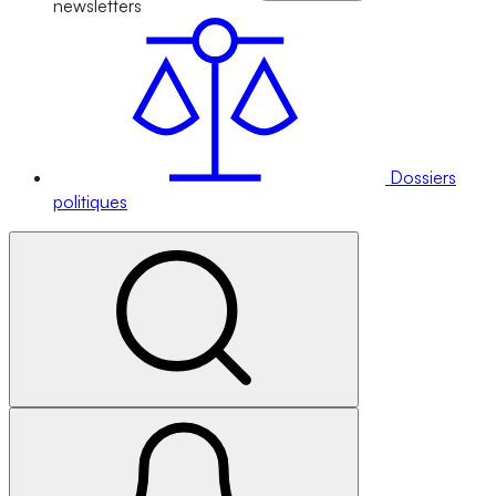
newsletters
Dossiers
politiques