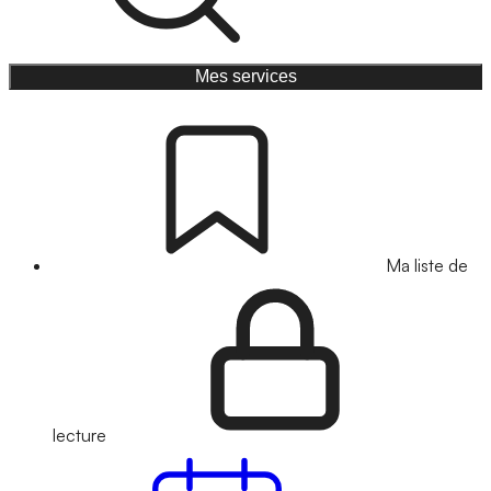
Mes services
Ma liste de
lecture