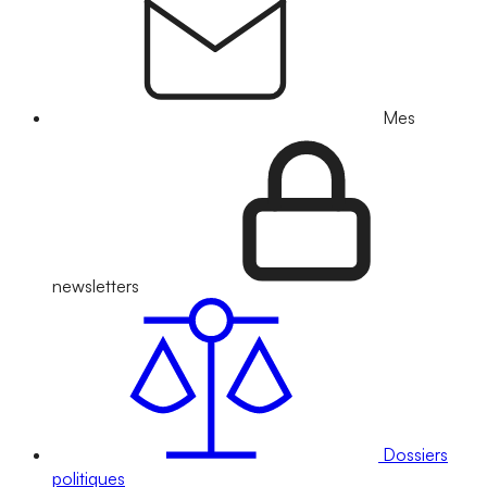
Mes
newsletters
Dossiers
politiques