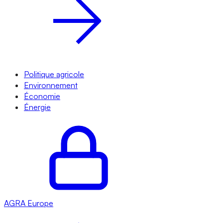
Politique agricole
Environnement
Économie
Énergie
AGRA
Europe