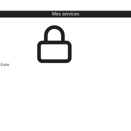
Mes services
cture