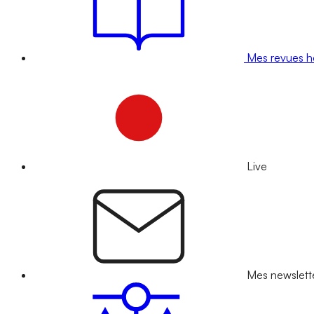
Mes revues 
Live
Mes newslett