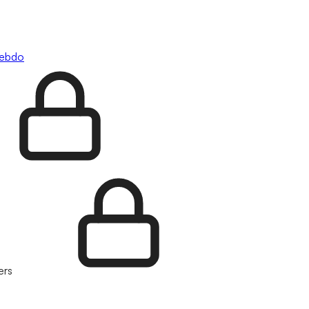
hebdo
ers