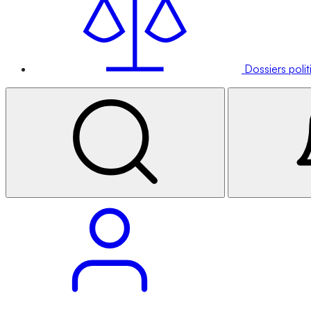
Dossiers poli