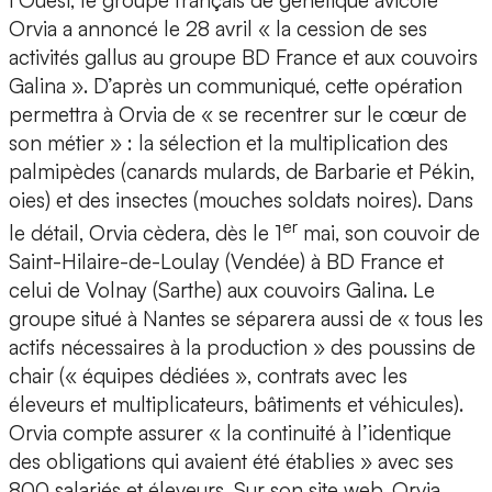
l’Ouest, le groupe français de génétique avicole
Orvia a annoncé le 28 avril « la cession de ses
activités gallus au groupe BD France et aux couvoirs
Galina ». D’après un communiqué, cette opération
permettra à Orvia de « se recentrer sur le cœur de
son métier » : la sélection et la multiplication des
palmipèdes (canards mulards, de Barbarie et Pékin,
oies) et des insectes (mouches soldats noires). Dans
er
le détail, Orvia cèdera, dès le 1
mai, son couvoir de
Saint-Hilaire-de-Loulay (Vendée) à BD France et
celui de Volnay (Sarthe) aux couvoirs Galina. Le
groupe situé à Nantes se séparera aussi de « tous les
actifs nécessaires à la production » des poussins de
chair (« équipes dédiées », contrats avec les
éleveurs et multiplicateurs, bâtiments et véhicules).
Orvia compte assurer « la continuité à l’identique
des obligations qui avaient été établies » avec ses
800 salariés et éleveurs. Sur son site web, Orvia