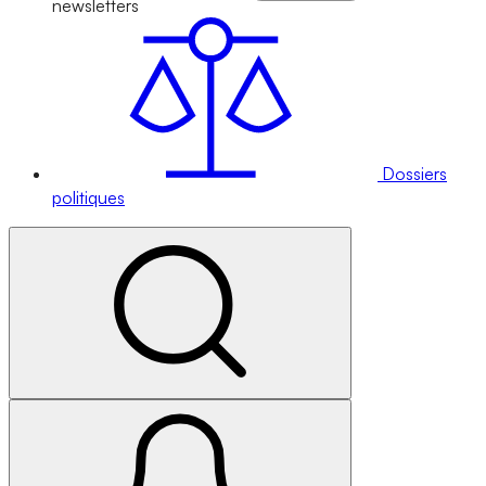
newsletters
Dossiers
politiques