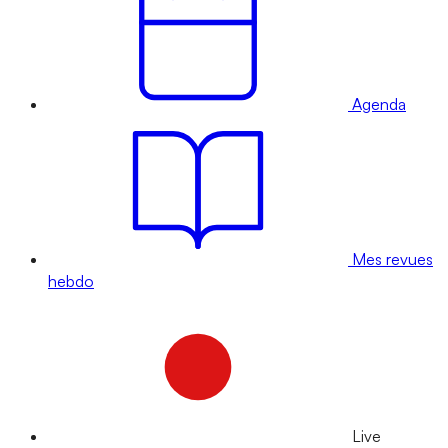
Agenda
Mes revues
hebdo
Live