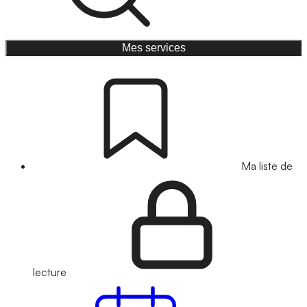
Mes services
Ma liste de
lecture