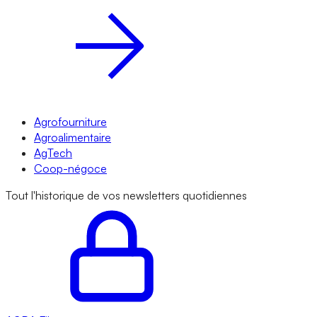
Agrofourniture
Agroalimentaire
AgTech
Coop-négoce
Tout l'historique de vos newsletters quotidiennes