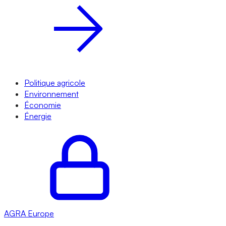
Politique agricole
Environnement
Économie
Énergie
AGRA
Europe