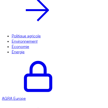
Politique agricole
Environnement
Économie
Énergie
AGRA
Europe