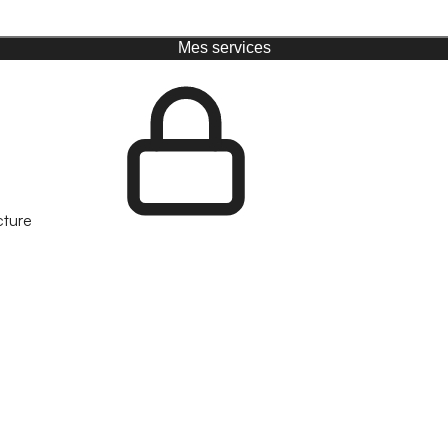
Mes services
cture