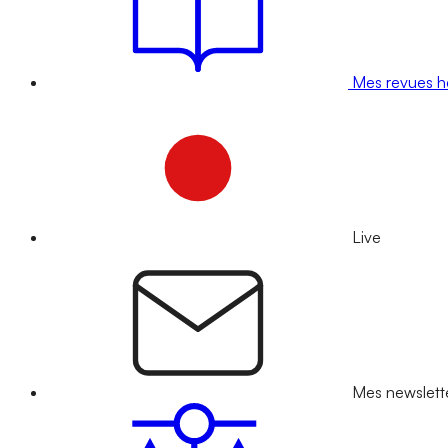
Mes revues 
Live
Mes newslett