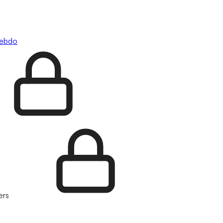
hebdo
ers