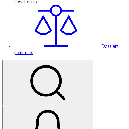
newsletters
Dossiers
politiques