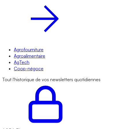
Agrofourniture
Agroalimentaire
AgTech
Coop-négoce
Tout l'historique de vos newsletters quotidiennes