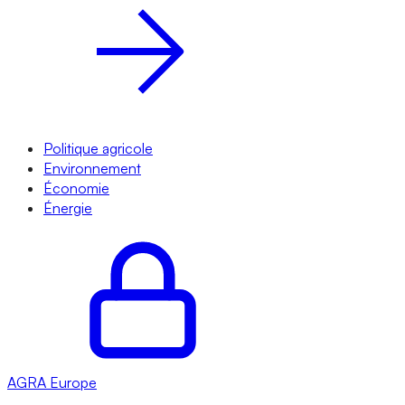
Politique agricole
Environnement
Économie
Énergie
AGRA
Europe