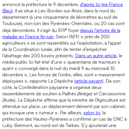
annoncé la préfecture le 9 décembre,
d’après Ici (ex-France
Bleu)
. Il se situe à Les-Bordes-sur-Arize, dans le nord du
département (à une cinquantaine de kilomètres au sud de
Toulouse), non loin des Pyrénées-Orientales, où 20 cas sont
e
déjà dénombrés. Il s’agit du 109
foyer
depuis l’arrivée de la
maladie en France fin juin
. Selon l'AFP, « près de 200
agriculteurs » se sont rassemblés sur l’exploitation, à l’appel
de la Coordination rurale, afin de tenter d’empêcher
l’abattage des 200 bovins présents.
Dans un autre article
, le
média public Ici fait état d’une « quarantaine de tracteurs »
ayant « convergé dans la nuit du mardi 9 au mercredi 10
décembre ». Les forces de l’ordre, elles, sont « massivement
déployées », rapporte La Dépêche
(article payant)
. De son
côté, la Confédération paysanne a organisé deux
rassemblements de soutien à Pailhès (Ariège) et Carcassonne
(Aude). La Dépêche affirme que la ministre de l’Agriculture est
attendue sur place, un déplacement démenti par son cabinet,
qui évoque une « rumeur ». Par ailleurs,
selon Ici
, la
préfecture des Hautes-Pyrénées a confirmé un cas de DNC à
Luby-Betmont, au nord-est de Tarbes. S’y ajouterait une