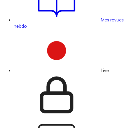
Mes revues
hebdo
Live