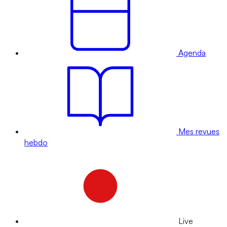
Agenda
Mes revues
hebdo
Live