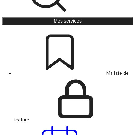
Mes services
Ma liste de
lecture