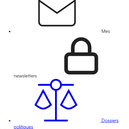
Mes
newsletters
Dossiers
politiques