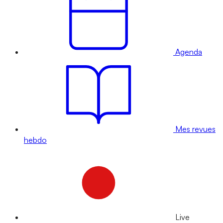
Agenda
Mes revues
hebdo
Live