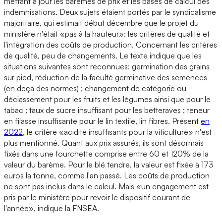
mettant à jour les barèmes de prix et les bases de calcul des
indemnisations. Deux sujets étaient portés par le syndicalisme
majoritaire, qui estimait début décembre que le projet du
ministère n'était «pas à la hauteur»: les critères de qualité et
l'intégration des coûts de production. Concernant les critères
de qualité, peu de changements. Le texte indique que les
situations suivantes sont reconnues: germination des grains
sur pied, réduction de la faculté germinative des semences
(en deçà des normes) ; changement de catégorie ou
déclassement pour les fruits et les légumes ainsi que pour le
tabac ; taux de sucre insuffisant pour les betteraves ; teneur
en filasse insuffisante pour le lin textile, lin fibres. Présent
en
2022
, le critère «acidité insuffisants pour la viticulture» n'est
plus mentionné. Quant aux prix assurés, ils sont désormais
fixés dans une fourchette comprise entre 60 et 120% de la
valeur du barème. Pour le blé tendre, la valeur est fixée à 173
euros la tonne, comme l'an passé. Les coûts de production
ne sont pas inclus dans le calcul. Mais «un engagement est
pris par le ministère pour revoir le dispositif courant de
l'année», indique la FNSEA.