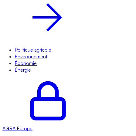
Politique agricole
Environnement
Économie
Énergie
AGRA
Europe