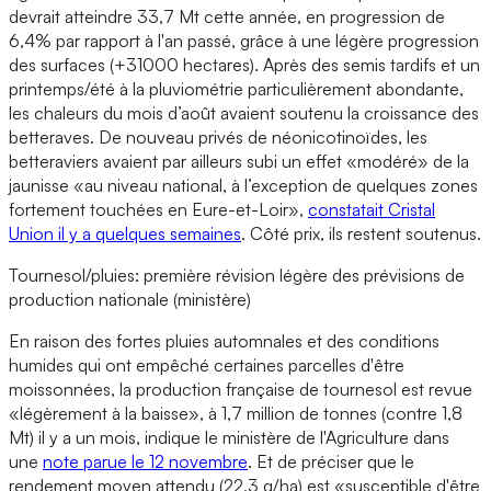
devrait atteindre 33,7 Mt cette année, en progression de
6,4% par rapport à l'an passé, grâce à une légère progression
des surfaces (+31000 hectares). Après des semis tardifs et un
printemps/été à la pluviométrie particulièrement abondante,
les chaleurs du mois d’août avaient soutenu la croissance des
betteraves. De nouveau privés de néonicotinoïdes, les
betteraviers avaient par ailleurs subi un effet «modéré» de la
jaunisse «au niveau national, à l’exception de quelques zones
fortement touchées en Eure-et-Loir»,
constatait Cristal
Union il y a quelques semaines
. Côté prix, ils restent soutenus.
Tournesol/pluies: première révision légère des prévisions de
production nationale (ministère)
En raison des fortes pluies automnales et des conditions
humides qui ont empêché certaines parcelles d'être
moissonnées, la production française de tournesol est revue
«légèrement à la baisse», à 1,7 million de tonnes (contre 1,8
Mt) il y a un mois, indique le ministère de l'Agriculture dans
une
note parue le 12 novembre
. Et de préciser que le
rendement moyen attendu (22,3 q/ha) est «susceptible d'être