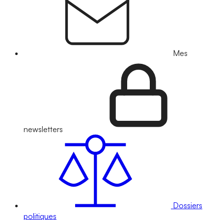
Mes
newsletters
Dossiers
politiques