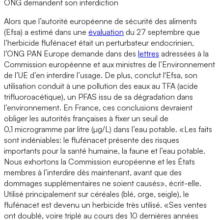
ONG demandent son interdiction
Alors que l’autorité européenne de sécurité des aliments
(Efsa) a estimé dans une
évaluation
du 27 septembre que
l’herbicide flufénacet était un perturbateur endocrinien,
l’ONG PAN Europe demande dans des
lettres
adressées à la
Commission européenne et aux ministres de l’Environnement
de l’UE d’en interdire l’usage. De plus, conclut l'Efsa, son
utilisation conduit à une pollution des eaux au TFA (acide
trifluoroacétique), un PFAS issu de sa dégradation dans
l’environnement. En France, ces conclusions devraient
obliger les autorités françaises à fixer un seuil de
0,1 microgramme par litre (µg/L) dans l’eau potable. «Les faits
sont indéniables: le flufénacet présente des risques
importants pour la santé humaine, la faune et l’eau potable.
Nous exhortons la Commission européenne et les États
membres à l’interdire dès maintenant, avant que des
dommages supplémentaires ne soient causés», écrit-elle.
Utilisé principalement sur céréales (blé, orge, seigle), le
flufénacet est devenu un herbicide très utilisé. «Ses ventes
ont doublé, voire triplé au cours des 10 dernières années