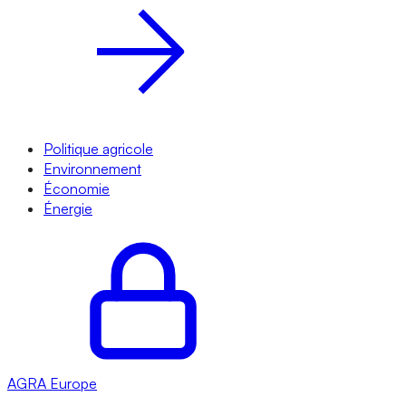
Politique agricole
Environnement
Économie
Énergie
AGRA
Europe