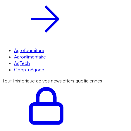
Agrofourniture
Agroalimentaire
AgTech
Coop-négoce
Tout l'historique de vos newsletters quotidiennes