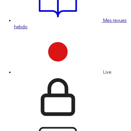
Mes revues
hebdo
Live