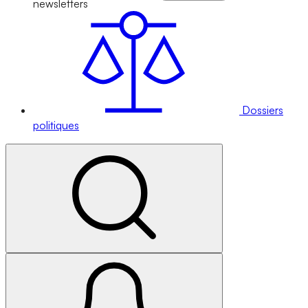
newsletters
Dossiers
politiques