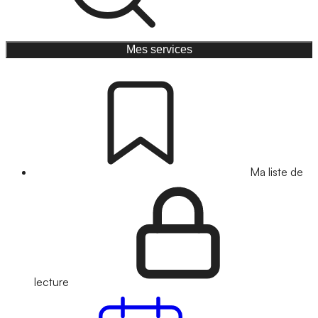
Mes services
Ma liste de
lecture