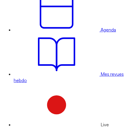
Agenda
Mes revues
hebdo
Live