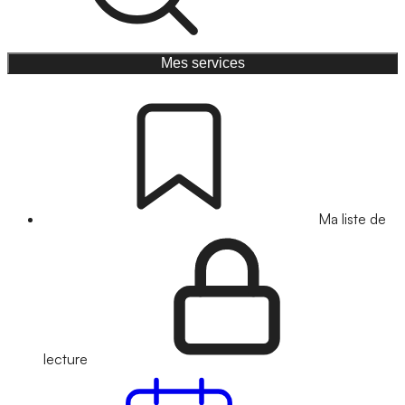
Mes services
Ma liste de
lecture