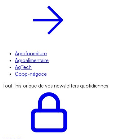
Agrofourniture
Agroalimentaire
AgTech
Coop-négoce
Tout l'historique de vos newsletters quotidiennes