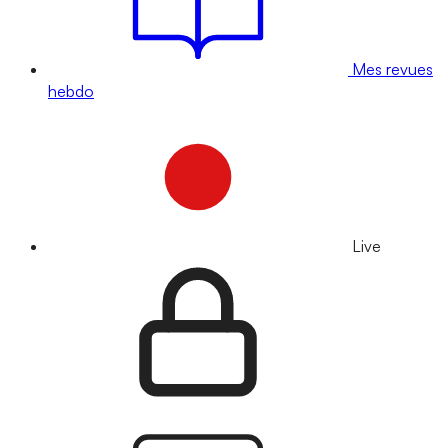
Mes revues
hebdo
Live