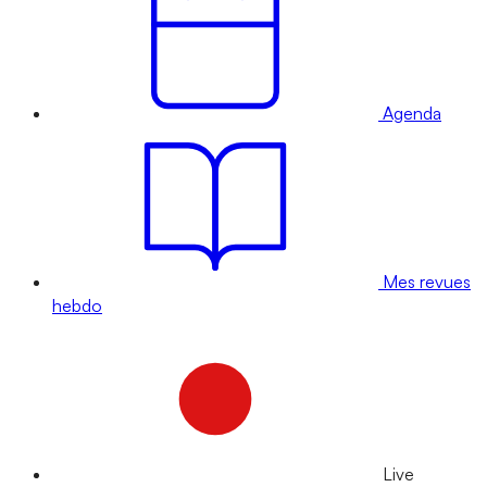
Agenda
Mes revues
hebdo
Live