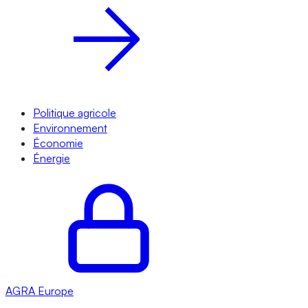
Politique agricole
Environnement
Économie
Énergie
AGRA
Europe