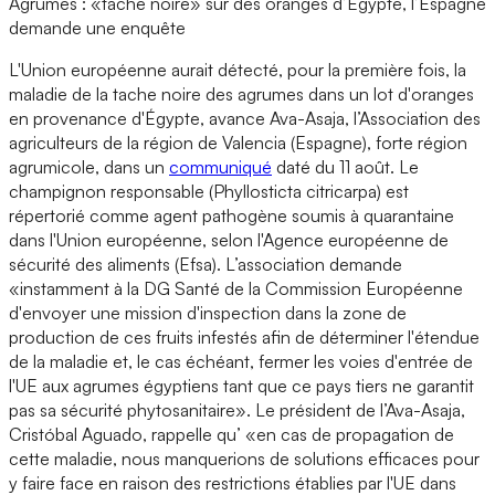
Agrumes : «tache noire» sur des oranges d’Egypte, l’Espagne
demande une enquête
L'Union européenne aurait détecté, pour la première fois, la
maladie de la tache noire des agrumes dans un lot d'oranges
en provenance d'Égypte, avance Ava-Asaja, l’Association des
agriculteurs de la région de Valencia (Espagne), forte région
agrumicole, dans un
communiqué
daté du 11 août. Le
champignon responsable (Phyllosticta citricarpa) est
répertorié comme agent pathogène soumis à quarantaine
dans l'Union européenne, selon l'Agence européenne de
sécurité des aliments (Efsa). L’association demande
«instamment à la DG Santé de la Commission Européenne
d'envoyer une mission d'inspection dans la zone de
production de ces fruits infestés afin de déterminer l'étendue
de la maladie et, le cas échéant, fermer les voies d'entrée de
l'UE aux agrumes égyptiens tant que ce pays tiers ne garantit
pas sa sécurité phytosanitaire». Le président de l’Ava-Asaja,
Cristóbal Aguado, rappelle qu’ «en cas de propagation de
cette maladie, nous manquerions de solutions efficaces pour
y faire face en raison des restrictions établies par l'UE dans