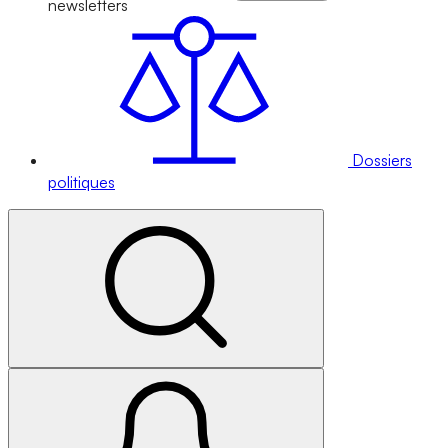
newsletters
Dossiers
politiques