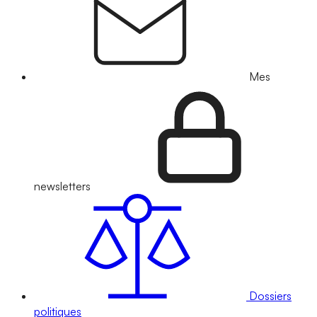
Mes
newsletters
Dossiers
politiques