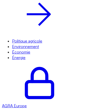
Politique agricole
Environnement
Économie
Énergie
AGRA
Europe