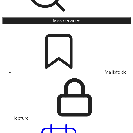
Mes services
Ma liste de
lecture