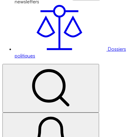
newsletters
Dossiers
politiques