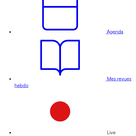
Agenda
Mes revues
hebdo
Live