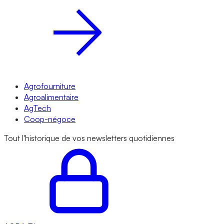
Agrofourniture
Agroalimentaire
AgTech
Coop-négoce
Tout l'historique de vos newsletters quotidiennes