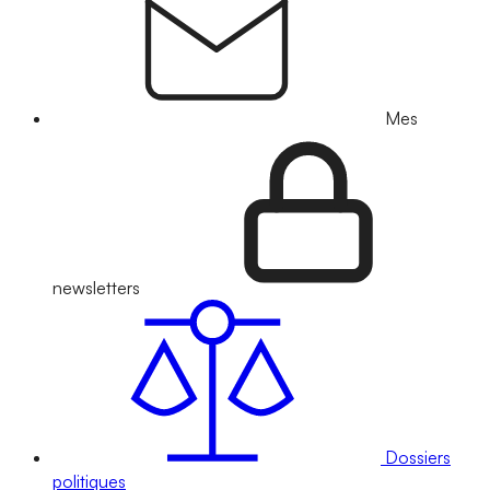
Mes
newsletters
Dossiers
politiques