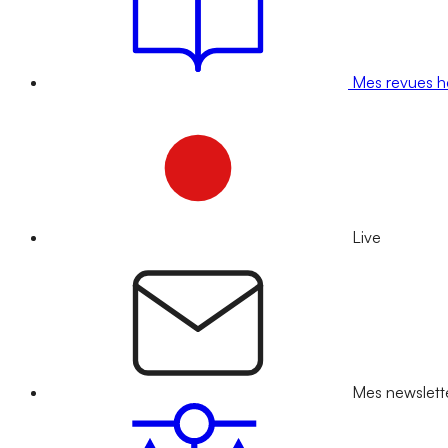
Mes revues 
Live
Mes newslett