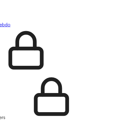
hebdo
ers