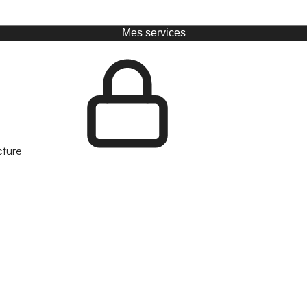
Mes services
cture