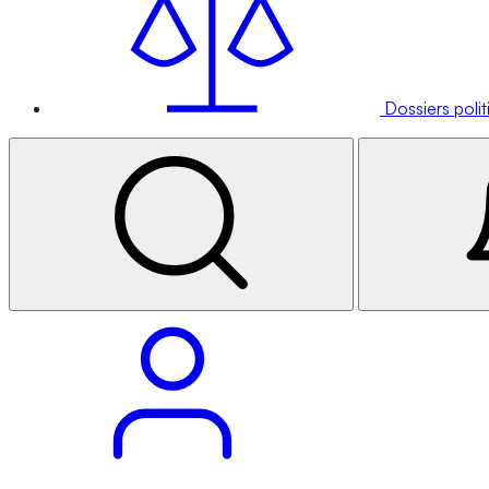
Dossiers poli