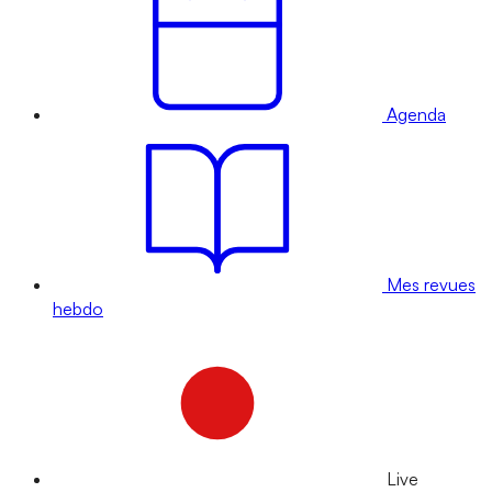
Agenda
Mes revues
hebdo
Live