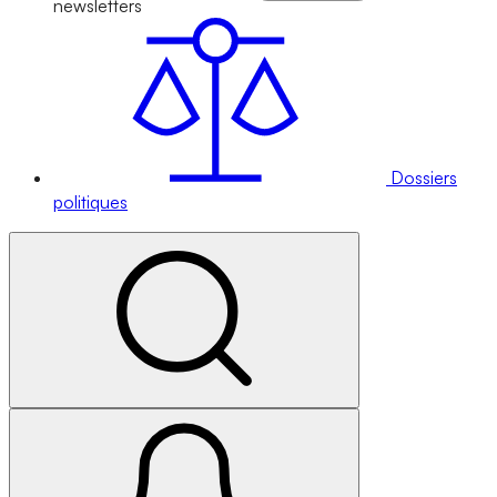
newsletters
Dossiers
politiques