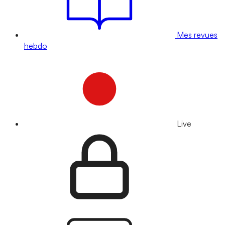
Mes revues
hebdo
Live