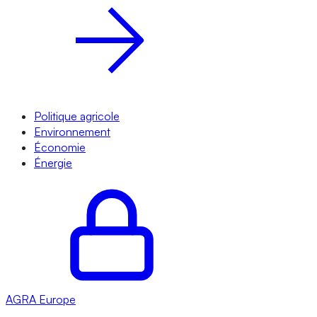
Politique agricole
Environnement
Économie
Énergie
AGRA
Europe