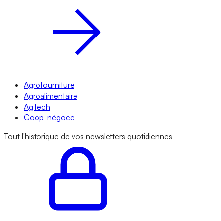
Agrofourniture
Agroalimentaire
AgTech
Coop-négoce
Tout l'historique de vos newsletters quotidiennes