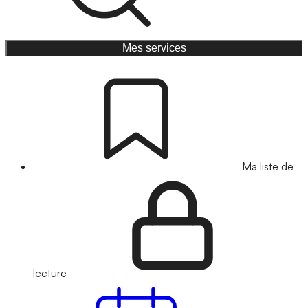
Mes services
Ma liste de
lecture