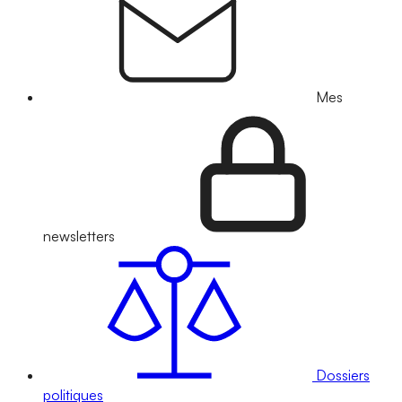
Mes
newsletters
Dossiers
politiques