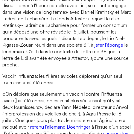
discussions» à l'heure actuelle avec Lidl, se disant «engagé
dans une vision de long terme» avec Daniel Kretinsky et Marc
Ladreit de Lacharrière. Le fonds Attestor a rejoint le duo
Kretinsky-Ladreit de Lacharrière pour former un consortium
qui a déposé une offre révisée le 15 juillet, poussant les
concurrents avec lesquels il discutait au départ, le trio Niel-
Pigasse-Zouari réuni dans une société 3F, à
jeter l'éponge
le
lendemain. C'est dans le contexte de l'offre de 3F que la
lettre de Lidl avait été envoyée à Attestor, ajoute une source
proche.
Vaccin influenza: les filières avicoles déplorent qu’un seul
fournisseur ait été choisi
«On déplore que seulement un vaccin [contre l’influenza
aviaire] ait été choisi, on estimait plus sécurisant qu’il y ait
deux fournisseurs», déclare Yann Nédélec, directeur d’Anvol
(interprofession des volailles de chair), à Agra Presse le 18
juillet. Quelques jours plus tôt, le ministère de l’Agriculture a
indiqué avoir
retenu l’allemand Boehringer
à l’issue d’un appel
d’offres portant sur 80 millions de doses afin de
vacciner les