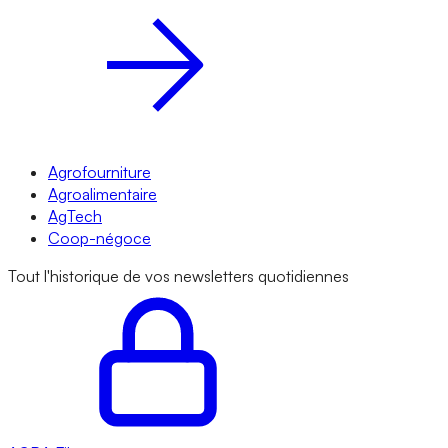
Agrofourniture
Agroalimentaire
AgTech
Coop-négoce
Tout l'historique de vos newsletters quotidiennes