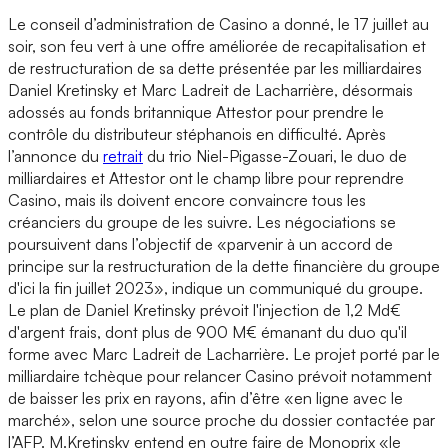
Le conseil d’administration de Casino a donné, le 17 juillet au
soir, son feu vert à une offre améliorée de recapitalisation et
de restructuration de sa dette présentée par les milliardaires
Daniel Kretinsky et Marc Ladreit de Lacharrière, désormais
adossés au fonds britannique Attestor pour prendre le
contrôle du distributeur stéphanois en difficulté. Après
l’annonce du
retrait
du trio Niel-Pigasse-Zouari, le duo de
milliardaires et Attestor ont le champ libre pour reprendre
Casino, mais ils doivent encore convaincre tous les
créanciers du groupe de les suivre. Les négociations se
poursuivent dans l’objectif de «parvenir à un accord de
principe sur la restructuration de la dette financière du groupe
d'ici la fin juillet 2023», indique un communiqué du groupe.
Le plan de Daniel Kretinsky prévoit l'injection de 1,2 Md€
d'argent frais, dont plus de 900 M€ émanant du duo qu'il
forme avec Marc Ladreit de Lacharrière. Le projet porté par le
milliardaire tchèque pour relancer Casino prévoit notamment
de baisser les prix en rayons, afin d’être «en ligne avec le
marché», selon une source proche du dossier contactée par
l’AFP. M.Kretinsky entend en outre faire de Monoprix «le