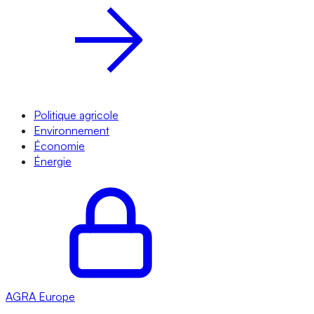
Politique agricole
Environnement
Économie
Énergie
AGRA
Europe