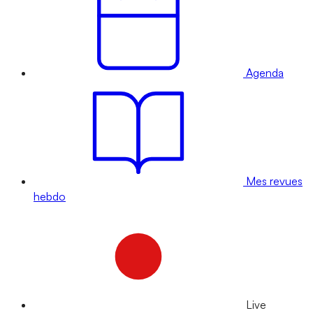
Agenda
Mes revues
hebdo
Live