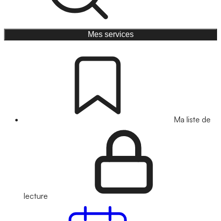
Mes services
Ma liste de
lecture