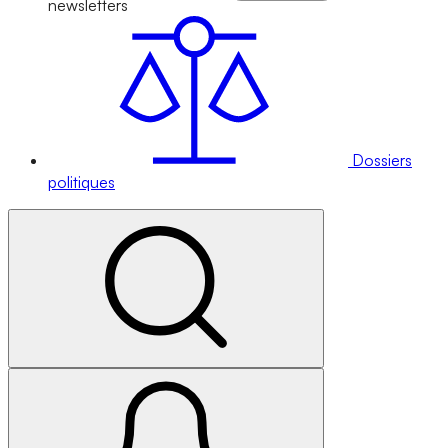
newsletters
Dossiers
politiques