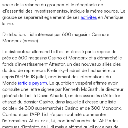
socle de la relance du groupe» et le réceptacle de
«l'essentiel des investissements», indique la même source. Le
groupe se séparerait également de ses
activités
en Amérique
latine.
Distribution: Lidl intéressé par 600 magasins Casino et
Monoprix (presse)
Le distributeur allemand Lidl est intéressé par la reprise de
près de 600 magasins Casino et Monoprix et a démarché le
fonds d'investissement Attestor, un des nouveaux alliés clés
du duo de repreneurs Kretinsky-Ladreit de Lacharrière, a
appris l'AFP le 18 juillet, confirmant des informations du
Monde
(article payant)
. Le quotidien vespéral affirme avoir
consulté une lettre signée par Kenneth McGrath, le directeur
général de Lidl, à David Alhadeff, un des associés d'Attestor
chargé du dossier Casino, dans laquelle il dresse une liste
«cible» de 300 supermarchés Casino et de 300 Monoprix.
Contacté par l'AFP, Lidl n'a pas souhaité commenter
l'information. Attestor a, lui, confirmé auprès de l'AFP «des
marques d'intérêt» de Lidl mais a affirmé qu'«il n'y a pas de