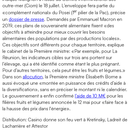
outre-mer (Ciom) le 18 juillet. L’enveloppe fera partie du
er
«complément national» du Posei (1
pilier de la Pac), précise
un
dossier de presse
. Demandés par Emmanuel Macron en
2019, ces plans de souveraineté alimentaire fixent «des
objectifs à atteindre pour mieux couvrir les besoins
alimentaires des populations par des productions locales».
Ces objectifs sont différents pour chaque territoire, explique
le cabinet de la Première ministre: «Par exemple, pour La
Réunion, les indicateurs cibles sur trois ans portent sur
l’élevage, qui a été identifié comme étant le plus prégnant.
Pour d’autres territoires, cela peut être les fruits et légumes.»
Dans son
allocution
, la Première ministre Élisabeth Borne a
aussi évoqué une «montée en puissance des crédits d’aide à
la diversification», sans en préciser le montant ni le calendrier.
Le gouvernement a enfin confirmé
l’aide de 10 M€
pour les
filières fruits et légumes annoncée le 12 mai pour «faire face à
la hausse des prix dans l'énergie».
Distribution: Casino donne son feu vert à Kretinsky, Ladreit de
Lacharrière et Attestor