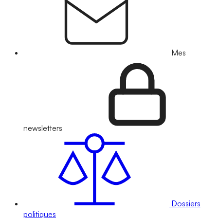
Mes
newsletters
Dossiers
politiques