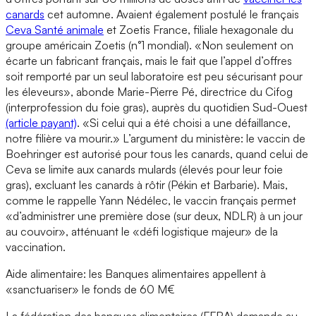
canards
cet automne. Avaient également postulé le français
Ceva Santé animale
et Zoetis France, filiale hexagonale du
groupe américain Zoetis (n°1 mondial). «Non seulement on
écarte un fabricant français, mais le fait que l’appel d’offres
soit remporté par un seul laboratoire est peu sécurisant pour
les éleveurs», abonde Marie-Pierre Pé, directrice du Cifog
(interprofession du foie gras), auprès du quotidien Sud-Ouest
(article payant)
. «Si celui qui a été choisi a une défaillance,
notre filière va mourir.» L’argument du ministère: le vaccin de
Boehringer est autorisé pour tous les canards, quand celui de
Ceva se limite aux canards mulards (élevés pour leur foie
gras), excluant les canards à rôtir (Pékin et Barbarie). Mais,
comme le rappelle Yann Nédélec, le vaccin français permet
«d’administrer une première dose (sur deux, NDLR) à un jour
au couvoir», atténuant le «défi logistique majeur» de la
vaccination.
Aide alimentaire: les Banques alimentaires appellent à
«sanctuariser» le fonds de 60 M€
La fédération des banques alimentaires (FFBA) demande au