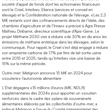
société d’appel de fonds dont les actionnaires financeurs
sont le Cniel, Interbev, Eliance (services et conseil en
élevage) et la Confédération nationale de l’élevage. «Les 2,3
M€ restants sont des cofinancements directs de l’Idele, des
chambres d’agriculture et de l’Inrae» a précisé à Agra Presse
Mathieu Diribarne, directeur scientifique d’Apis-Gene
.
Le
projet Méthane 2030 vise à réduire «de 30% en dix ans» les
émissions de méthane entérique dans les élevages, selon le
communiqué. Pour rappel, le Cniel s’est déjà engagé à réduire
son empreinte carbone de 17% par litre de lait sortie usine
entre 2015 et 2025, tandis qu’Interbev vise une baisse de
15% sur la même période.
Outre-mer: Matignon annonce 15 M€ en 2024 pour
«soutenir» l’autonomie alimentaire
L’État dégagera «15 millions d’euros (M€, NDLR)
supplémentaires dès 2024» pour apporter un «soutien
renforcé» dans le cadre des «plans de souveraineté
alimentaire» élaborés par les collectivités d’outre-mer, a
indiqué Matignon à l’issue du Comité interministériel des