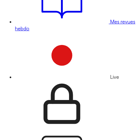
Mes revues
hebdo
Live