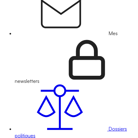
Mes
newsletters
Dossiers
politiques