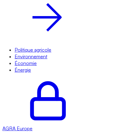
Politique agricole
Environnement
Économie
Énergie
AGRA
Europe