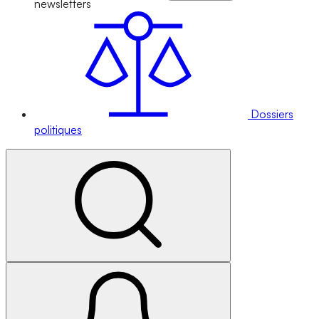
newsletters
Dossiers
politiques