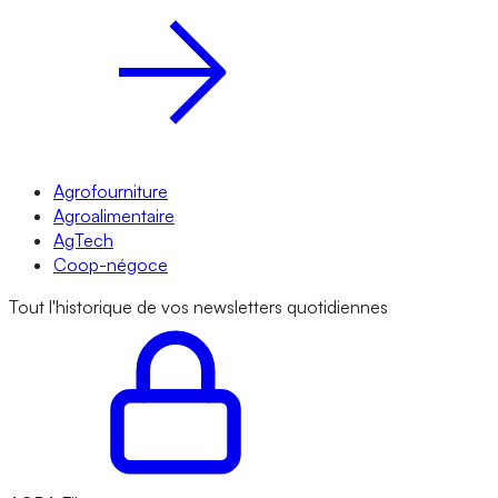
Agrofourniture
Agroalimentaire
AgTech
Coop-négoce
Tout l'historique de vos newsletters quotidiennes