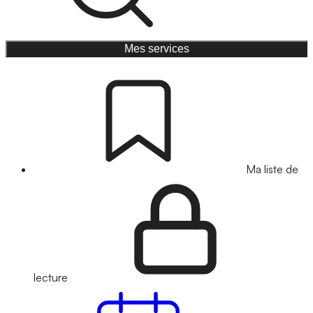
Mes services
Ma liste de
lecture