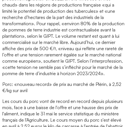
chaud» dans les régions de productions française «qui a
limité le potentiel de production des tubercules» et «une
recherche d’hectares de la part des industriels de la
transformation». Pour rappel, «environ 80% de la production
de pommes de terre industrie est contractualisée avant la
plantation», selon le GIPT. Le volume restant est quant à lui
commercialisé sur le marché libre. Aujourd’hui, ce dernier
affiche des prix de 500 €/t, «niveau qui reflète une rareté de
l’offre et une tension rarement égalée sur le marché national
comme européen», soutient le GIPT. Selon l’interprofession,
«cette tension ne semble pas s’infléchir pour le marché de la
pomme de terre d’industrie à horizon 2023/2024».
Porc: «nouveau record» de prix au marché de Plérin, à 2,52
€/kg sur avril
Les cours du porc vont de record en record depuis plusieurs
mois, face à une baisse de l'offre et une hausse des prix de
l'aliment, indique le 31 mai le service statistique du ministère
français de l'Agriculture. Le cours moyen du porc s'est élevé
en avril à 2,52 euros le kilo de carcasse à l'entrée de l'abattoir,