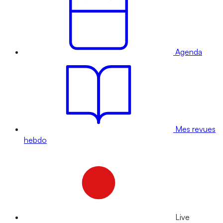
Agenda
Mes revues
hebdo
Live