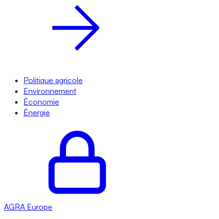
Politique agricole
Environnement
Économie
Énergie
AGRA
Europe