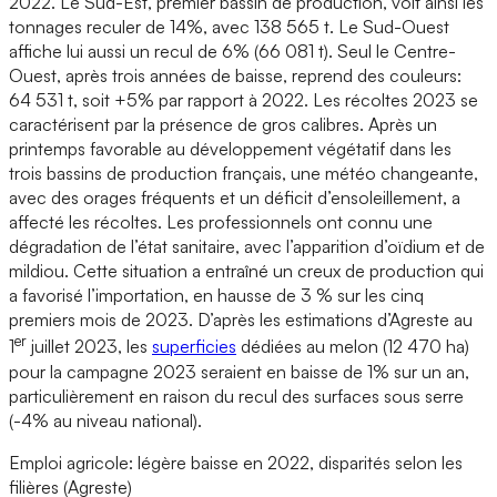
2022. Le Sud-Est, premier bassin de production, voit ainsi les
tonnages reculer de 14%, avec 138 565 t. Le Sud-Ouest
affiche lui aussi un recul de 6% (66 081 t). Seul le Centre-
Ouest, après trois années de baisse, reprend des couleurs:
64 531 t, soit +5% par rapport à 2022. Les récoltes 2023 se
caractérisent par la présence de gros calibres. Après un
printemps favorable au développement végétatif dans les
trois bassins de production français, une météo changeante,
avec des orages fréquents et un déficit d’ensoleillement, a
affecté les récoltes. Les professionnels ont connu une
dégradation de l’état sanitaire, avec l’apparition d’oïdium et de
mildiou. Cette situation a entraîné un creux de production qui
a favorisé l’importation, en hausse de 3 % sur les cinq
premiers mois de 2023. D’après les estimations d’Agreste au
er
1
juillet 2023, les
superficies
dédiées au melon (12 470 ha)
pour la campagne 2023 seraient en baisse de 1% sur un an,
particulièrement en raison du recul des surfaces sous serre
(-4% au niveau national).
Emploi agricole: légère baisse en 2022, disparités selon les
filières (Agreste)