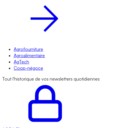
Agrofourniture
Agroalimentaire
AgTech
Coop-négoce
Tout l'historique de vos newsletters quotidiennes