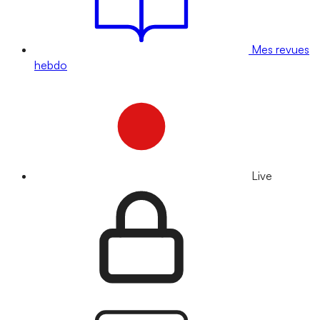
Mes revues
hebdo
Live