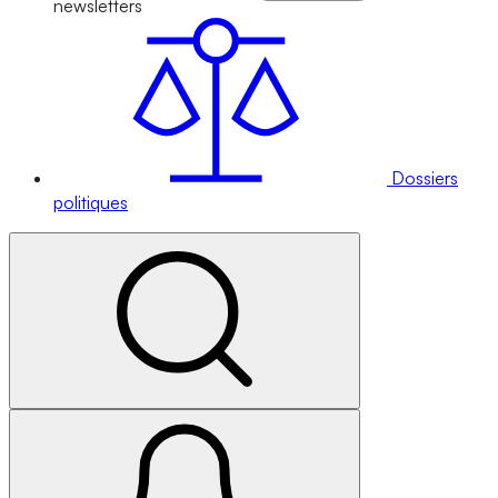
newsletters
Dossiers
politiques