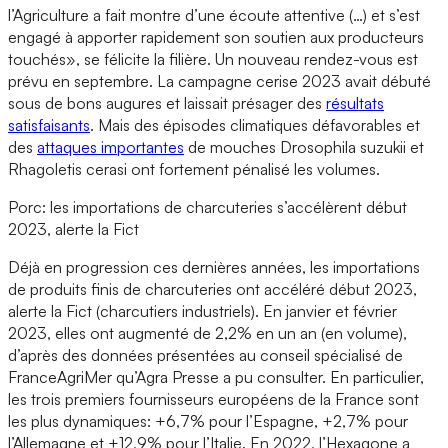
l’Agriculture a fait montre d’une écoute attentive (…) et s’est
engagé à apporter rapidement son soutien aux producteurs
touchés», se félicite la filière. Un nouveau rendez-vous est
prévu en septembre. La campagne cerise 2023 avait débuté
sous de bons augures et laissait présager des
résultats
satisfaisants
. Mais des épisodes climatiques défavorables et
des
attaques importantes
de mouches Drosophila suzukii et
Rhagoletis cerasi ont fortement pénalisé les volumes.
Porc: les importations de charcuteries s’accélèrent début
2023, alerte la Fict
Déjà en progression ces dernières années, les importations
de produits finis de charcuteries ont accéléré début 2023,
alerte la Fict (charcutiers industriels). En janvier et février
2023, elles ont augmenté de 2,2% en un an (en volume),
d’après des données présentées au conseil spécialisé de
FranceAgriMer qu’Agra Presse a pu consulter. En particulier,
les trois premiers fournisseurs européens de la France sont
les plus dynamiques: +6,7% pour l’Espagne, +2,7% pour
l’Allemagne et +12,9% pour l’Italie. En 2022, l’Hexagone a