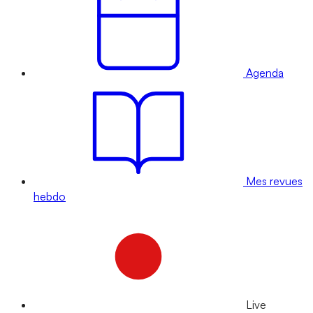
Agenda
Mes revues
hebdo
Live