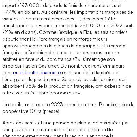
importé 193 000 t de produits finis de charcuteries, soit
+44% en dix ans. Au contraire, les importations françaises de
viandes – notamment désossées –, destinées à être
transformées en France, reculent (à 286 000 t en 2022, soit
-21% en dix ans). Comme l’explique la Fict, les salaisonniers
«soutiennent le Porc français en renforçant leurs
approvisionnements de pièces de découpe sur le marché
français». «Combien de temps pourrons-nous encore
arbitrer en faveur du porc français?», s’interroge son
directeur Fabien Castanier. De nombreux transformateurs
sont
en difficulté financière
en raison de la flambée de
l’énergie et du prix du porc. Selon lui, les salaisonniers, qui
absorbent 75% de la production française, ont ««besoin de
retrouver un équilibre économique».
Lin textile: une récolte 2023 «médiocre» en Picardie, selon la
coopérative Calira (presse)
Après des semis et une période de plantation marquées par
une pluviométrie mal répartie, la récolte de lin textile
s’annonce «médiocre» dans la région, a annoncé la