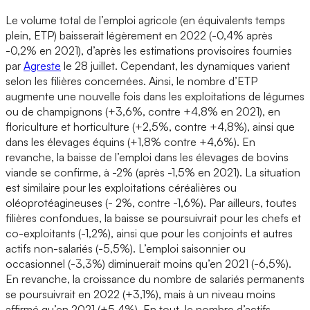
Le volume total de l’emploi agricole (en équivalents temps
plein, ETP) baisserait légèrement en 2022 (-0,4% après
-0,2% en 2021), d’après les estimations provisoires fournies
par
Agreste
le 28 juillet. Cependant, les dynamiques varient
selon les filières concernées. Ainsi, le nombre d’ETP
augmente une nouvelle fois dans les exploitations de légumes
ou de champignons (+3,6%, contre +4,8% en 2021), en
floriculture et horticulture (+2,5%, contre +4,8%), ainsi que
dans les élevages équins (+1,8% contre +4,6%). En
revanche, la baisse de l’emploi dans les élevages de bovins
viande se confirme, à -2% (après -1,5% en 2021). La situation
est similaire pour les exploitations céréalières ou
oléoprotéagineuses (- 2%, contre -1,6%). Par ailleurs, toutes
filières confondues, la baisse se poursuivrait pour les chefs et
co-exploitants (-1,2%), ainsi que pour les conjoints et autres
actifs non-salariés (-5,5%). L’emploi saisonnier ou
occasionnel (-3,3%) diminuerait moins qu’en 2021 (-6,5%).
En revanche, la croissance du nombre de salariés permanents
se poursuivrait en 2022 (+3,1%), mais à un niveau moins
affirmé qu’en 2021 (+5,4%). En tout, le nombre d’actifs