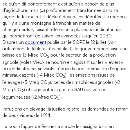
ce qu’on dit concrètement c’est qu’on a besoin de plus
d’agriculture, mais (…) profondément transformée dans sa
façon de faire», a-t-il déclaré devant les députés. Il a reconnu
qu’il y a «une montagne à franchir en matière de
changements», faisant référence à plusieurs «indicateurs»
qui permettront de suivre les avancées jusqu’en 2030.
D’après un
document
publié par le SGPE le 12 juillet (voir
notamment le tableau récapitulatif), le gouvernement vise une
baisse de 13 Mteq CO
pour le secteur de la production
2
agricole (volet Mieux se nourrir) en agissant sur les «leviers»
ou «indicateurs» suivants: réduire la consommation d’engrais
minéraux azotés (-4 Mteq CO
), les émissions issues de
2
l’élevage (-5 Mteq CO
), celles des machines agricoles (-2
2
Mteq CO
) et augmenter la part de SAU cultivée en
2
légumineuses (-2 Mteq CO
).
2
Intrusions en élevage: la justice rejette les demandes de retrait
de deux vidéos de L214
La cour d’appel de Rennes a annulé les assignations en