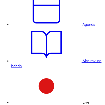
Agenda
Mes revues
hebdo
Live