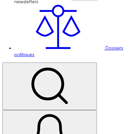
newsletters
Dossiers
politiques