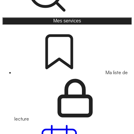
Mes services
Ma liste de
lecture