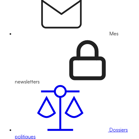
Mes
newsletters
Dossiers
politiques