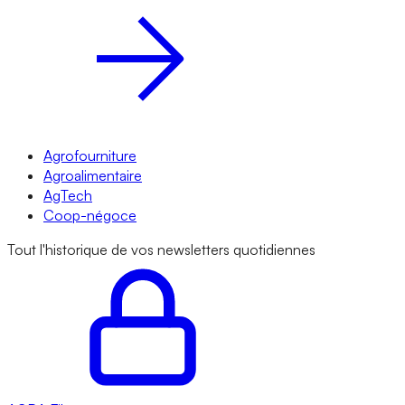
Agrofourniture
Agroalimentaire
AgTech
Coop-négoce
Tout l'historique de vos newsletters quotidiennes