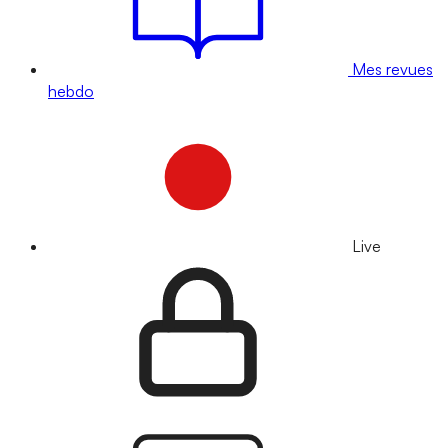
Mes revues
hebdo
Live