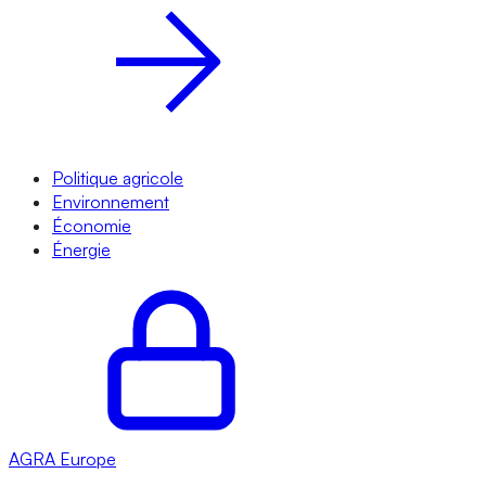
Politique agricole
Environnement
Économie
Énergie
AGRA
Europe