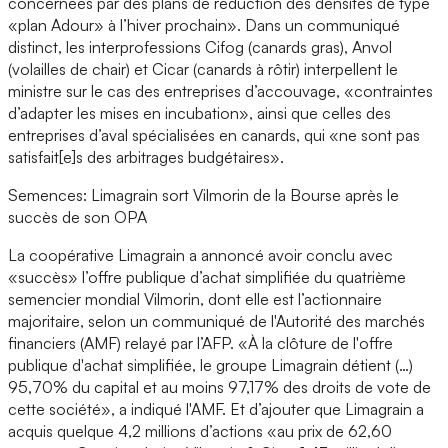
concernées par des plans de réduction des densités de type
«plan Adour» à l’hiver prochain». Dans un communiqué
distinct, les interprofessions Cifog (canards gras), Anvol
(volailles de chair) et Cicar (canards à rôtir) interpellent le
ministre sur le cas des entreprises d’accouvage, «contraintes
d’adapter les mises en incubation», ainsi que celles des
entreprises d’aval spécialisées en canards, qui «ne sont pas
satisfait[e]s des arbitrages budgétaires».
Semences: Limagrain sort Vilmorin de la Bourse après le
succès de son OPA
La coopérative Limagrain a annoncé avoir conclu avec
«succès» l’offre publique d’achat simplifiée du quatrième
semencier mondial Vilmorin, dont elle est l’actionnaire
majoritaire, selon un communiqué de l'Autorité des marchés
financiers (AMF) relayé par l’AFP. «À la clôture de l'offre
publique d'achat simplifiée, le groupe Limagrain détient (…)
95,70% du capital et au moins 97,17% des droits de vote de
cette société», a indiqué l'AMF. Et d’ajouter que Limagrain a
acquis quelque 4,2 millions d’actions «au prix de 62,60