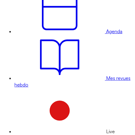
Agenda
Mes revues
hebdo
Live