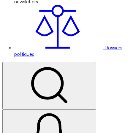
newsletters
Dossiers
politiques