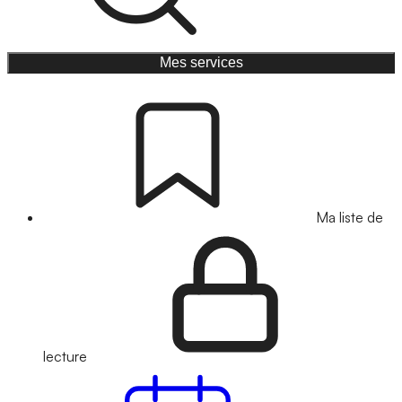
Mes services
Ma liste de
lecture