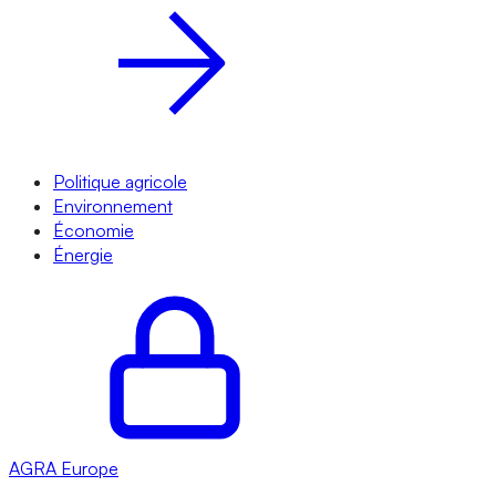
Politique agricole
Environnement
Économie
Énergie
AGRA
Europe