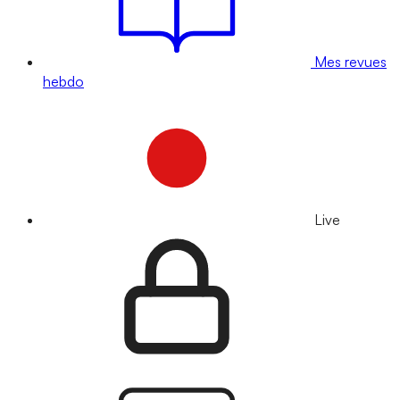
Mes revues
hebdo
Live