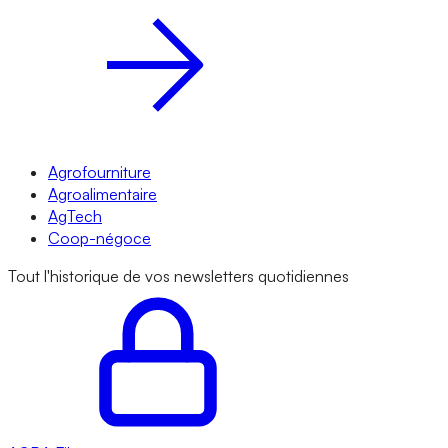
Agrofourniture
Agroalimentaire
AgTech
Coop-négoce
Tout l'historique de vos newsletters quotidiennes