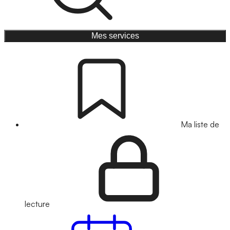
Mes services
Ma liste de
lecture