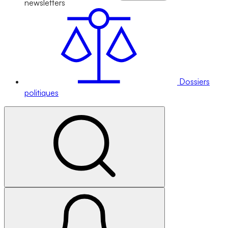
newsletters
Dossiers
politiques