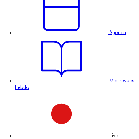
Agenda
Mes revues
hebdo
Live