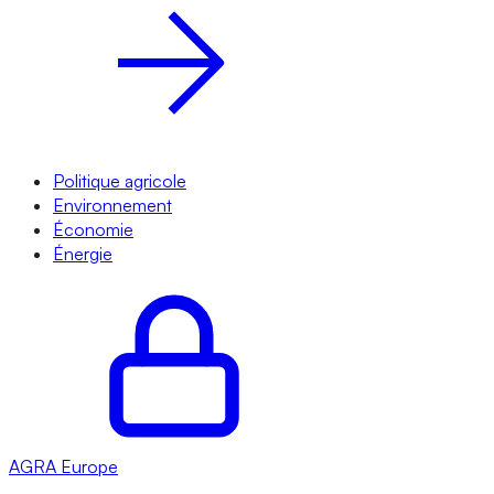
Politique agricole
Environnement
Économie
Énergie
AGRA
Europe