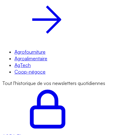
Agrofourniture
Agroalimentaire
AgTech
Coop-négoce
Tout l'historique de vos newsletters quotidiennes