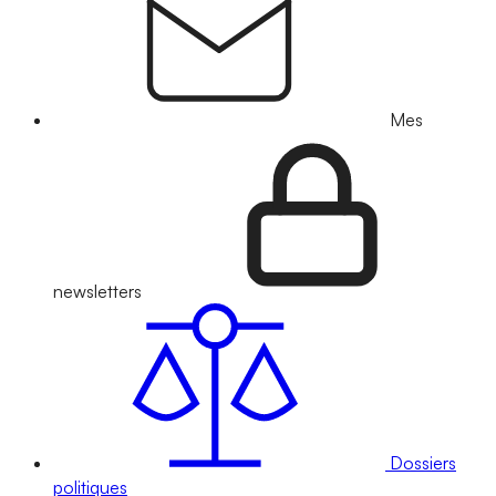
Mes
newsletters
Dossiers
politiques