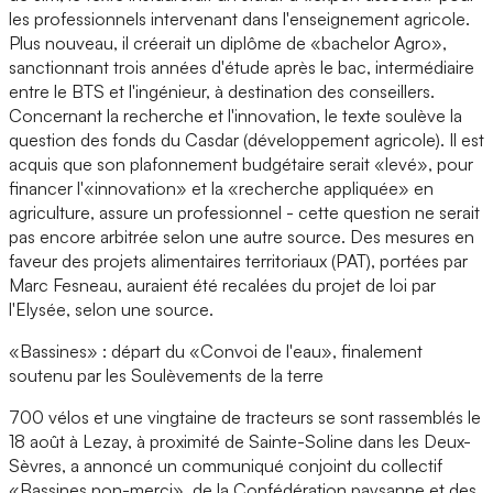
les professionnels intervenant dans l'enseignement agricole.
Plus nouveau, il créerait un diplôme de «bachelor Agro»,
sanctionnant trois années d'étude après le bac, intermédiaire
entre le BTS et l'ingénieur, à destination des conseillers.
Concernant la recherche et l'innovation, le texte soulève la
question des fonds du Casdar (développement agricole). Il est
acquis que son plafonnement budgétaire serait «levé», pour
financer l'«innovation» et la «recherche appliquée» en
agriculture, assure un professionnel - cette question ne serait
pas encore arbitrée selon une autre source. Des mesures en
faveur des projets alimentaires territoriaux (PAT), portées par
Marc Fesneau, auraient été recalées du projet de loi par
l'Elysée, selon une source.
«Bassines» : départ du «Convoi de l'eau», finalement
soutenu par les Soulèvements de la terre
700 vélos et une vingtaine de tracteurs se sont rassemblés le
18 août à Lezay, à proximité de Sainte-Soline dans les Deux-
Sèvres, a annoncé un communiqué conjoint du collectif
«Bassines non-merci», de la Confédération paysanne et des