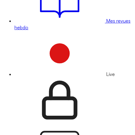
Mes revues
hebdo
Live