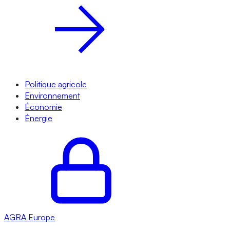
Politique agricole
Environnement
Économie
Énergie
AGRA
Europe