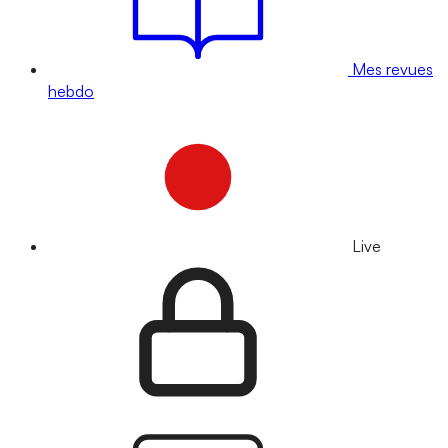
Mes revues
hebdo
Live