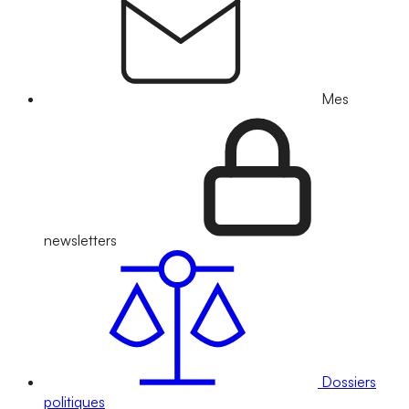
Mes
newsletters
Dossiers
politiques