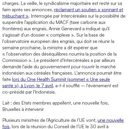
charges. La veille, le syndicalisme majoritaire est resté sur sa
faim après ses annonces,
réclamant un soutien « sonnant et
trébuchant »
. Interrogée par Intercéréales sur la possibilité de
suspendre l'application du MACF (taxe carbone aux
frontières) aux engrais, Annie Genevard a indiqué qu'il
s'agissait d'un dossier « complexe ». Sur la base de
l'observatoire européen des engrais, qui doit se réunir la
semaine prochaine, la ministre a dit espérer que
« l'observation des déséquilibres nourrira la position de la
Commission ». Le président d'Intercéréales a par ailleurs
demandé l'aide du gouvernement pour rouvrir le marché
indonésien aux céréales françaises. L'annonce pourrait être
faite
lors du One Health Summit (sommet « Une seule
santé »), à Lyon, le 7 avril
, a-t-il soufflé – l'évènement est
co-présidé par l'Indonésie.
Lait : des Etats membres appellent, une nouvelle fois,
Bruxelles à intervenir
Plusieurs ministres de l’Agriculture de l’UE vont,
une nouvelle
fois
, lors de la réunion du Conseil de l’UE le 30 avril à