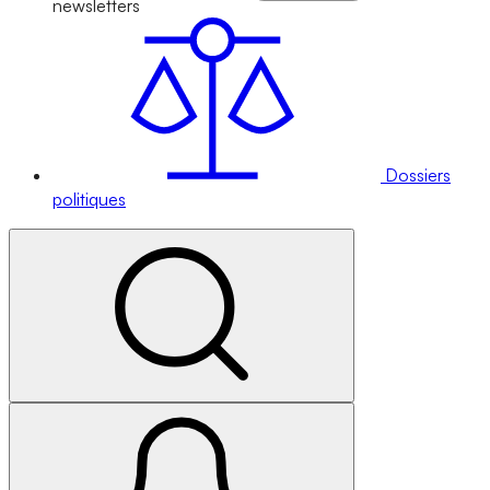
newsletters
Dossiers
politiques