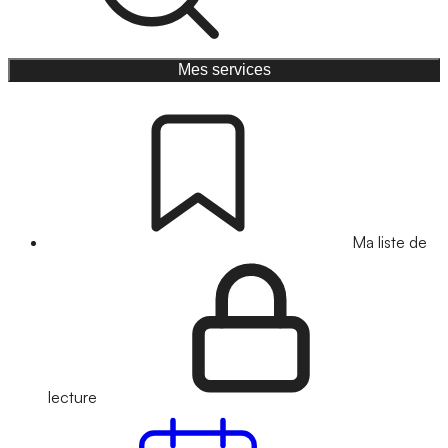
Mes services
Ma liste de
lecture