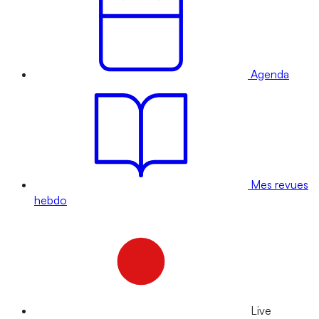
Agenda
Mes revues
hebdo
Live