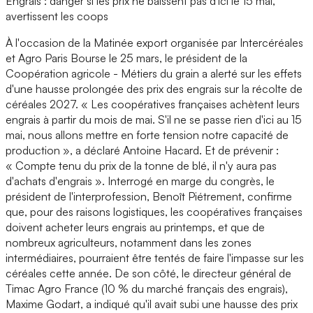
Engrais : danger si les prix ne baissent pas d'ici le 15 mai,
avertissent les coops
À l'occasion de la Matinée export organisée par Intercéréales
et Agro Paris Bourse le 25 mars, le président de la
Coopération agricole - Métiers du grain a alerté sur les effets
d'une hausse prolongée des prix des engrais sur la récolte de
céréales 2027. « Les coopératives françaises achètent leurs
engrais à partir du mois de mai. S'il ne se passe rien d'ici au 15
mai, nous allons mettre en forte tension notre capacité de
production », a déclaré Antoine Hacard. Et de prévenir :
« Compte tenu du prix de la tonne de blé, il n'y aura pas
d'achats d'engrais ». Interrogé en marge du congrès, le
président de l'interprofession, Benoît Piétrement, confirme
que, pour des raisons logistiques, les coopératives françaises
doivent acheter leurs engrais au printemps, et que de
nombreux agriculteurs, notamment dans les zones
intermédiaires, pourraient être tentés de faire l'impasse sur les
céréales cette année. De son côté, le directeur général de
Timac Agro France (10 % du marché français des engrais),
Maxime Godart, a indiqué qu'il avait subi une hausse des prix