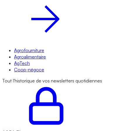
Agrofourniture
Agroalimentaire
AgTech
Coop-négoce
Tout l'historique de vos newsletters quotidiennes