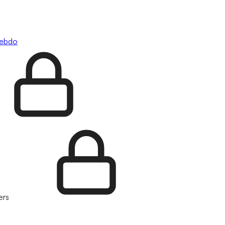
hebdo
ers