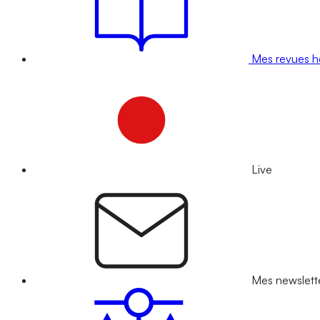
Mes revues 
Live
Mes newslett