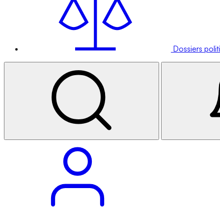
Dossiers poli