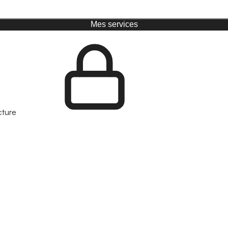
Mes services
cture