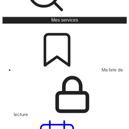
Mes services
Ma liste de
lecture