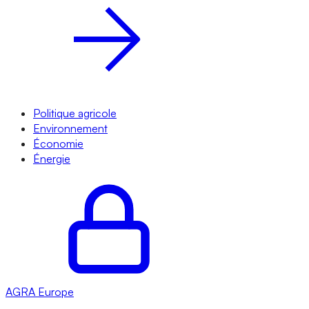
Politique agricole
Environnement
Économie
Énergie
AGRA
Europe