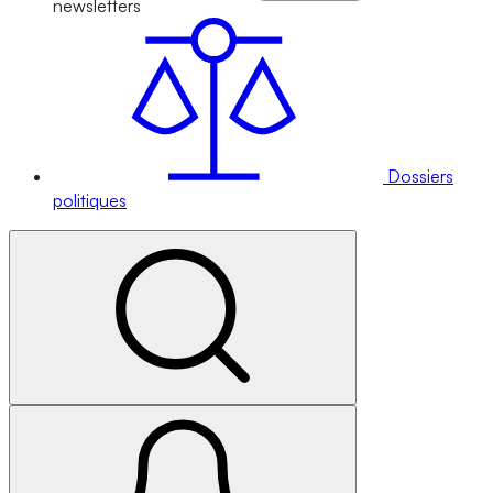
newsletters
Dossiers
politiques