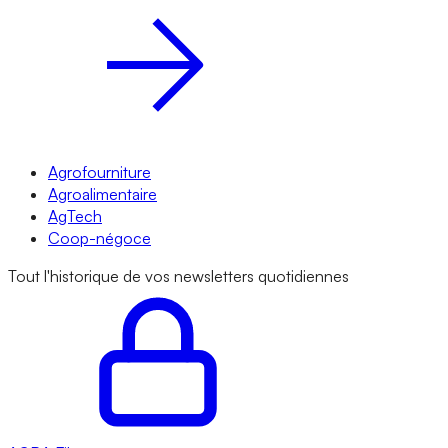
Agrofourniture
Agroalimentaire
AgTech
Coop-négoce
Tout l'historique de vos newsletters quotidiennes