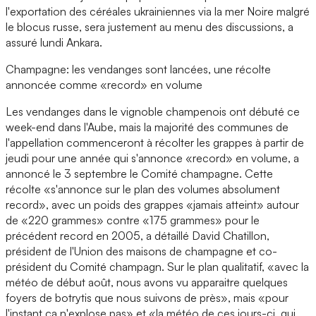
l'exportation des céréales ukrainiennes via la mer Noire malgré
le blocus russe, sera justement au menu des discussions, a
assuré lundi Ankara.
Champagne: les vendanges sont lancées, une récolte
annoncée comme «record» en volume
Les vendanges dans le vignoble champenois ont débuté ce
week-end dans l'Aube, mais la majorité des communes de
l'appellation commenceront à récolter les grappes à partir de
jeudi pour une année qui s'annonce «record» en volume, a
annoncé le 3 septembre le Comité champagne. Cette
récolte «s'annonce sur le plan des volumes absolument
record», avec un poids des grappes «jamais atteint» autour
de «220 grammes» contre «175 grammes» pour le
précédent record en 2005, a détaillé David Chatillon,
président de l'Union des maisons de champagne et co-
président du Comité champagn. Sur le plan qualitatif, «avec la
météo de début août, nous avons vu apparaitre quelques
foyers de botrytis que nous suivons de près», mais «pour
l'instant ça n'explose pas» et «la météo de ces jours-ci, qui