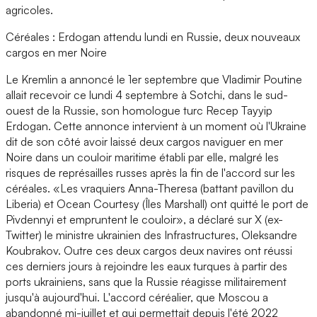
agricoles.
Céréales : Erdogan attendu lundi en Russie, deux nouveaux
cargos en mer Noire
Le Kremlin a annoncé le 1er septembre que Vladimir Poutine
allait recevoir ce lundi 4 septembre à Sotchi, dans le sud-
ouest de la Russie, son homologue turc Recep Tayyip
Erdogan. Cette annonce intervient à un moment où l'Ukraine
dit de son côté avoir laissé deux cargos naviguer en mer
Noire dans un couloir maritime établi par elle, malgré les
risques de représailles russes après la fin de l'accord sur les
céréales. «Les vraquiers Anna-Theresa (battant pavillon du
Liberia) et Ocean Courtesy (Îles Marshall) ont quitté le port de
Pivdennyi et empruntent le couloir», a déclaré sur X (ex-
Twitter) le ministre ukrainien des Infrastructures, Oleksandre
Koubrakov. Outre ces deux cargos deux navires ont réussi
ces derniers jours à rejoindre les eaux turques à partir des
ports ukrainiens, sans que la Russie réagisse militairement
jusqu'à aujourd'hui. L'accord céréalier, que Moscou a
abandonné mi-juillet et qui permettait depuis l'été 2022