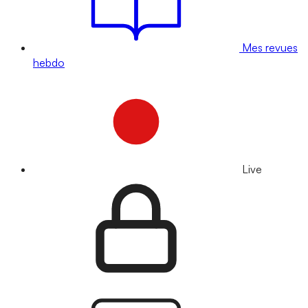
Mes revues
hebdo
Live