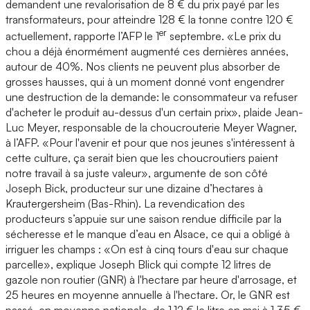
demandent une revalorisation de 8 € du prix payé par les
transformateurs, pour atteindre 128 € la tonne contre 120 €
er
actuellement, rapporte l’AFP le 1
septembre. «Le prix du
chou a déjà énormément augmenté ces dernières années,
autour de 40%. Nos clients ne peuvent plus absorber de
grosses hausses, qui à un moment donné vont engendrer
une destruction de la demande: le consommateur va refuser
d'acheter le produit au-dessus d'un certain prix», plaide Jean-
Luc Meyer, responsable de la choucrouterie Meyer Wagner,
à l’AFP. «Pour l'avenir et pour que nos jeunes s'intéressent à
cette culture, ça serait bien que les choucroutiers paient
notre travail à sa juste valeur», argumente de son côté
Joseph Bick, producteur sur une dizaine d’hectares à
Krautergersheim (Bas-Rhin). La revendication des
producteurs s’appuie sur une saison rendue difficile par la
sécheresse et le manque d’eau en Alsace, ce qui a obligé à
irriguer les champs : «On est à cinq tours d'eau sur chaque
parcelle», explique Joseph Blick qui compte 12 litres de
gazole non routier (GNR) à l'hectare par heure d'arrosage, et
25 heures en moyenne annuelle à l'hectare. Or, le GNR est