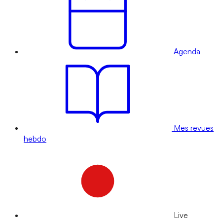
Agenda
Mes revues
hebdo
Live