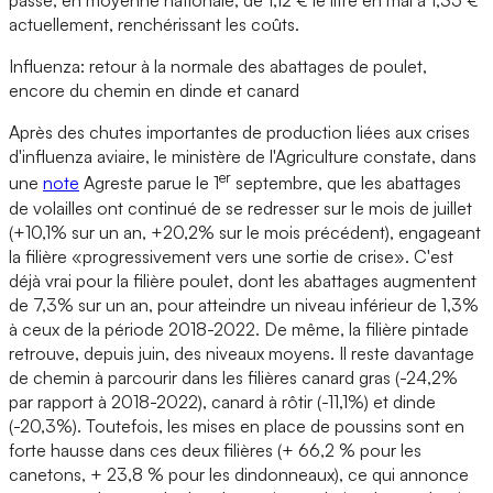
passé, en moyenne nationale, de 1,12 € le litre en mai à 1,35 €
actuellement, renchérissant les coûts.
Influenza: retour à la normale des abattages de poulet,
encore du chemin en dinde et canard
Après des chutes importantes de production liées aux crises
d'influenza aviaire, le ministère de l'Agriculture constate, dans
er
une
note
Agreste parue le 1
septembre, que les abattages
de volailles ont continué de se redresser sur le mois de juillet
(+10,1% sur un an, +20,2% sur le mois précédent), engageant
la filière «progressivement vers une sortie de crise». C'est
déjà vrai pour la filière poulet, dont les abattages augmentent
de 7,3% sur un an, pour atteindre un niveau inférieur de 1,3%
à ceux de la période 2018-2022. De même, la filière pintade
retrouve, depuis juin, des niveaux moyens. Il reste davantage
de chemin à parcourir dans les filières canard gras (-24,2%
par rapport à 2018-2022), canard à rôtir (-11,1%) et dinde
(-20,3%). Toutefois, les mises en place de poussins sont en
forte hausse dans ces deux filières (+ 66,2 % pour les
canetons, + 23,8 % pour les dindonneaux), ce qui annonce