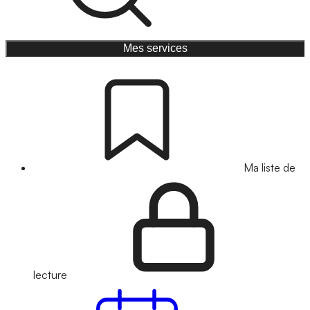
Mes services
Ma liste de
lecture