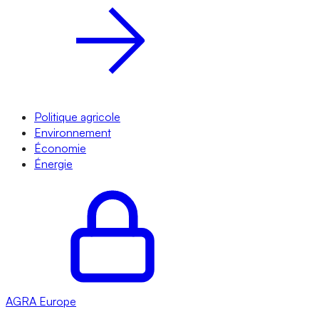
Politique agricole
Environnement
Économie
Énergie
AGRA
Europe