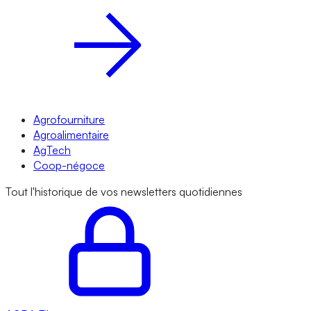
Agrofourniture
Agroalimentaire
AgTech
Coop-négoce
Tout l'historique de vos newsletters quotidiennes