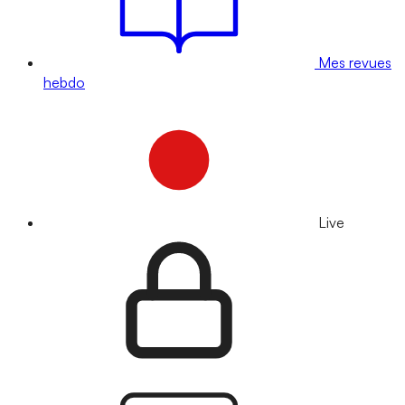
Mes revues
hebdo
Live