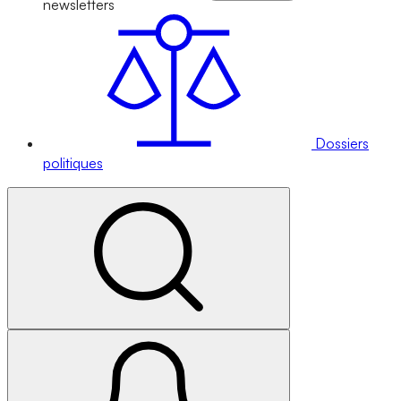
newsletters
Dossiers
politiques