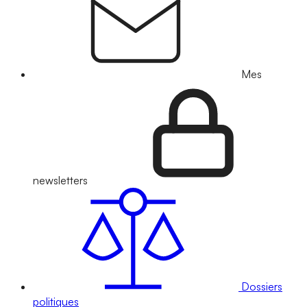
Mes
newsletters
Dossiers
politiques