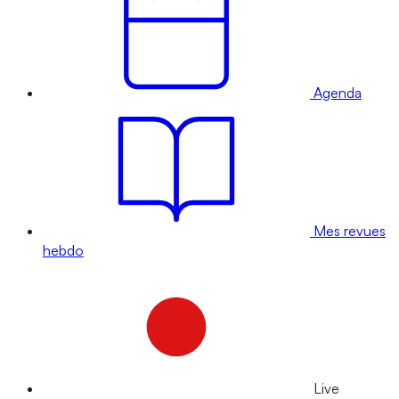
Agenda
Mes revues
hebdo
Live