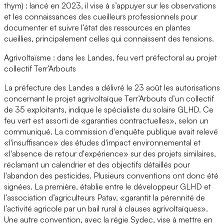
thym) : lancé en 2023, il vise à s’appuyer sur les observations
et les connaissances des cueilleurs professionnels pour
documenter et suivre l’état des ressources en plantes
cueillies, principalement celles qui connaissent des tensions.
Agrivoltaïsme : dans les Landes, feu vert préfectoral au projet
collectif Terr’Arbouts
La préfecture des Landes a délivré le 23 août les autorisations
concernant le projet agrivoltaïque Terr’Arbouts d’un collectif
de 35 exploitants, indique le spécialiste du solaire GLHD. Ce
feu vert est assorti de «garanties contractuelles», selon un
communiqué. La commission d'enquête publique avait relevé
«l'insuffisance» des études d'impact environnemental et
«l'absence de retour d'expérience» sur des projets similaires,
réclamant un calendrier et des objectifs détaillés pour
l'abandon des pesticides. Plusieurs conventions ont donc été
signées. La première, établie entre le développeur GLHD et
l’association d’agriculteurs Patav, «garantit la pérennité de
l’activité agricole par un bail rural à clauses agrivoltaïques».
Une autre convention, avec la régie Sydec, vise à mettre en