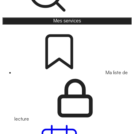
Mes services
Ma liste de
lecture