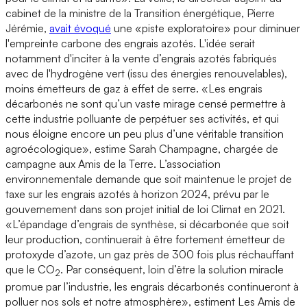
cabinet de la ministre de la Transition énergétique, Pierre
Jérémie,
avait évoqué
une «piste exploratoire» pour diminuer
l'empreinte carbone des engrais azotés. L'idée serait
notamment d'inciter à la vente d’engrais azotés fabriqués
avec de l'hydrogène vert (issu des énergies renouvelables),
moins émetteurs de gaz à effet de serre. «Les engrais
décarbonés ne sont qu’un vaste mirage censé permettre à
cette industrie polluante de perpétuer ses activités, et qui
nous éloigne encore un peu plus d’une véritable transition
agroécologique», estime Sarah Champagne, chargée de
campagne aux Amis de la Terre. L’association
environnementale demande que soit maintenue le projet de
taxe sur les engrais azotés à horizon 2024, prévu par le
gouvernement dans son projet initial de loi Climat en 2021.
«L’épandage d’engrais de synthèse, si décarbonée que soit
leur production, continuerait à être fortement émetteur de
protoxyde d’azote, un gaz près de 300 fois plus réchauffant
que le CO
. Par conséquent, loin d’être la solution miracle
2
promue par l’industrie, les engrais décarbonés continueront à
polluer nos sols et notre atmosphère», estiment Les Amis de