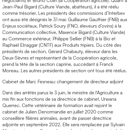
négociants) et Bruno Colin (la Coopération agricole). Quant à
Jean-Paul Bigard (Culture Viande, abatteurs), il a été réélu
comme trésorier. Les présidents des commissions d’Interbev
ont aussi été désignés le 31 mai: Guillaume Gauthier (FNB) aux
Enjeux sociétaux, Patrick Soury (FNO, éleveurs d’ovins) à la
Communication collective, Maxence Bigard (Culture Viande)
au Commerce extérieur, Philippe Sellier (FNB) à la Bio et
Raphaël Elnaggar (CNTF) aux Produits tripiers. Du côté des
présidents de section, Gérard Chabauty, éleveur dans les
Deux-Sèvres et représentant de la Coopération agricole,
prend la tête de la section caprine, succédant à Franck
Moreau. Les autres présidents de section ont tous été réélus.
Cabinet de Marc Fesneau: changement de directeur adjoint
Dans des arrêtés parus le 3 juin, le ministre de l'Agriculture a
mis fin aux fonctions de sa directrice de cabinet, Urwana
Querrec. Cette vétérinaire de formation avait rejoint le
cabinet de Julien Denormandie en juillet 2020 comme
conseillère filières animales, avant de passer directrice
adjointe en septembre 2022. Elle sera remplacée par Sylvain