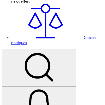
newsletters
Dossiers
politiques