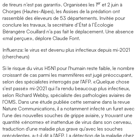
er
de tireurs n’est pas garanti». Organisées les 1
et 2 juin à
Chorges (Hautes-Alpes), les Assises de la prédation ont
rassemblé des éleveurs de 53 départements. Invitée pour
conclure les travaux, la secrétaire d’État à l’Écologie
Bérangère Couillard n’a pas fait le déplacement. Une absence
«mal perçue», déplore Claude Font.
Influenza: le virus est devenu plus infectieux depuis mi-2021
(chercheurs)
Si le risque du virus H5N1 pour l'humain reste faible, le nombre
croissant de cas parmi les mammifères est jugé préoccupant,
selon des spécialistes interrogés par l'AFP. «Quelque chose
s'est passé» mi-2021 qui l'a rendu beaucoup plus infectieux,
selon Richard Webby, spécialiste des pathologies aviaires de
l'OMS. Dans une étude publiée cette semaine dans la revue
Nature Communications, il a notamment infecté un furet avec
l'une des nouvelles souches de grippe aviaire, y trouvant une
quantité «énorme» et inattendue de virus dans son cerveau,
traduction d'une maladie plus grave qu'avec les souches
précédentes, a-t-il dit à l'AFP. La détection de la maladie chez