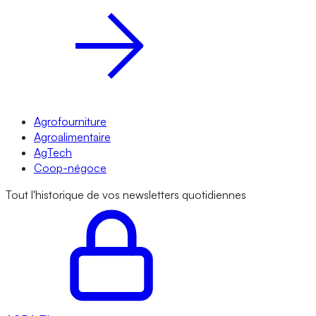
Agrofourniture
Agroalimentaire
AgTech
Coop-négoce
Tout l'historique de vos newsletters quotidiennes