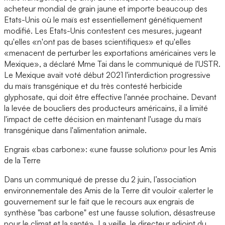
acheteur mondial de grain jaune et importe beaucoup des
Etats-Unis où le maïs est essentiellement génétiquement
modifié. Les Etats-Unis contestent ces mesures, jugeant
qu'elles «n'ont pas de bases scientifiques» et qu'elles
«menacent de perturber les exportations américaines vers le
Mexique», a déclaré Mme Tai dans le communiqué de l'USTR.
Le Mexique avait voté début 2021 l'interdiction progressive
du maïs transgénique et du très contesté herbicide
glyphosate, qui doit être effective l'année prochaine. Devant
la levée de boucliers des producteurs américains, il a limité
l'impact de cette décision en maintenant l'usage du maïs
transgénique dans l'alimentation animale.
Engrais «bas carbone»: «une fausse solution» pour les Amis
de la Terre
Dans un communiqué de presse du 2 juin, l’association
environnementale des Amis de la Terre dit vouloir «alerter le
gouvernement sur le fait que le recours aux engrais de
synthèse "bas carbone" est une fausse solution, désastreuse
pour le climat et la santé». La veille, le directeur adjoint du