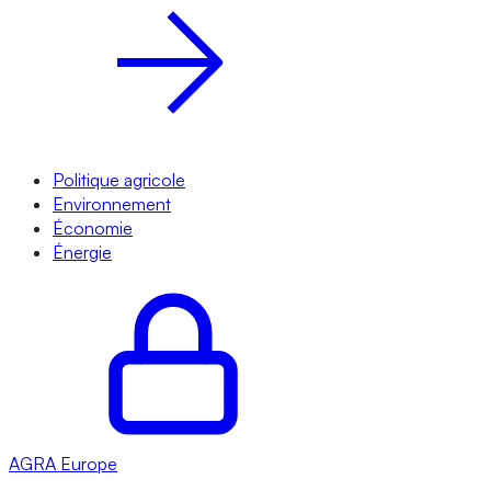
Politique agricole
Environnement
Économie
Énergie
AGRA
Europe