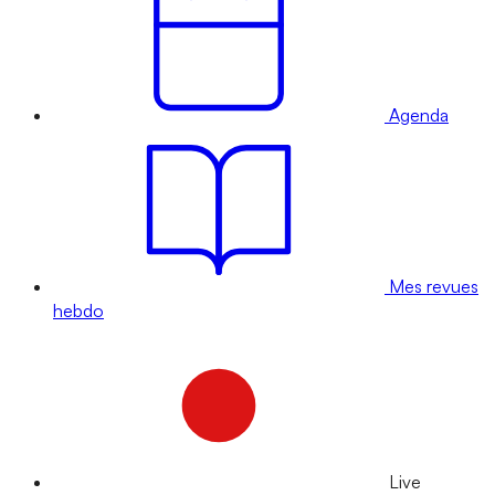
Agenda
Mes revues
hebdo
Live