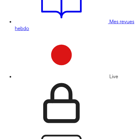
Mes revues
hebdo
Live