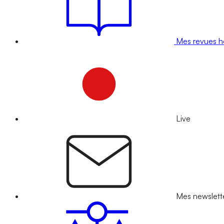
Mes revues 
Live
Mes newslett