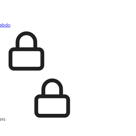
hebdo
ers