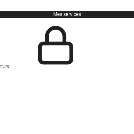
Mes services
cture