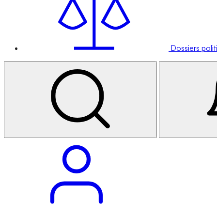
Dossiers poli