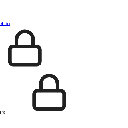
hebdo
ers