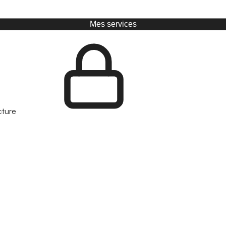
Mes services
cture