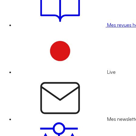
Mes revues 
Live
Mes newslett