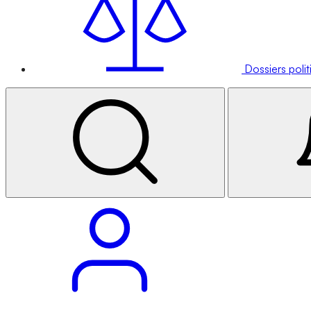
Dossiers poli