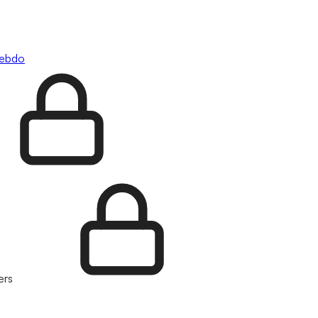
hebdo
ers