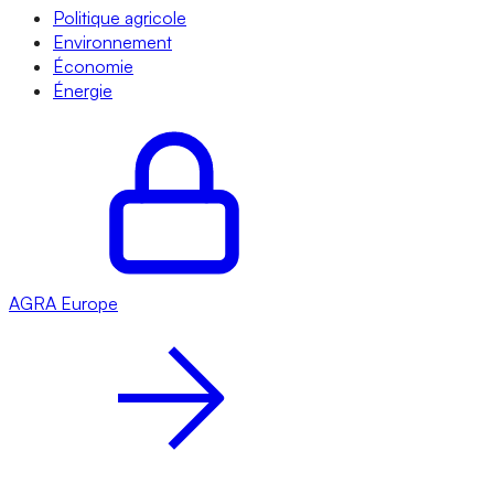
Politique agricole
Environnement
Économie
Énergie
AGRA
Europe