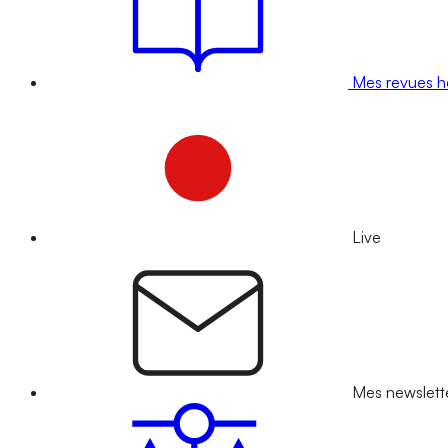
Mes revues 
Live
Mes newslett