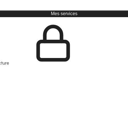
Mes services
cture