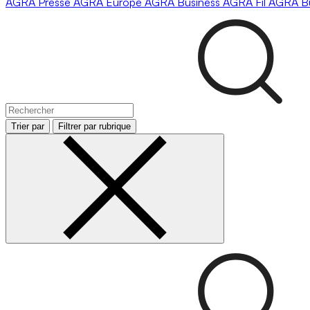
AGRA
Presse
AGRA
Europe
AGRA
Business
AGRA
Fil
AGRA
B
Trier par
Filtrer par rubrique