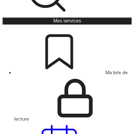
Mes services
Ma liste de
lecture