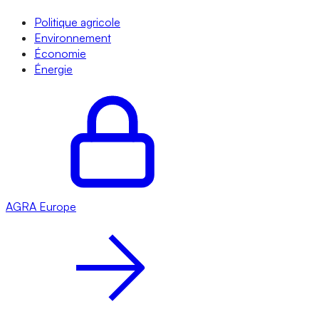
Politique agricole
Environnement
Économie
Énergie
AGRA
Europe