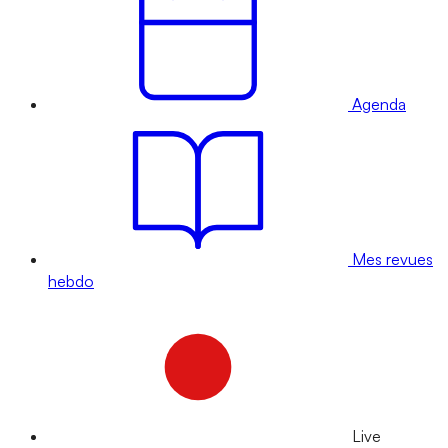
Agenda
Mes revues
hebdo
Live