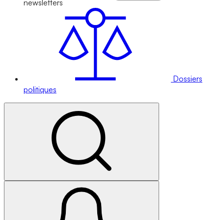
newsletters
Dossiers
politiques