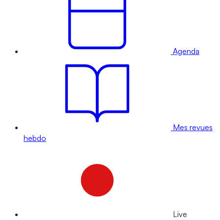
Agenda
Mes revues
hebdo
Live