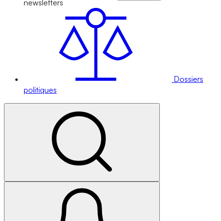
newsletters
Dossiers
politiques