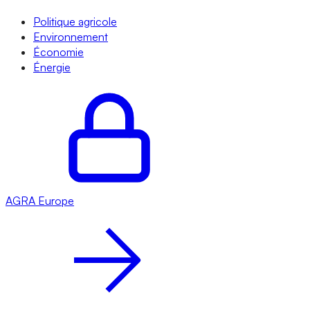
Politique agricole
Environnement
Économie
Énergie
AGRA
Europe