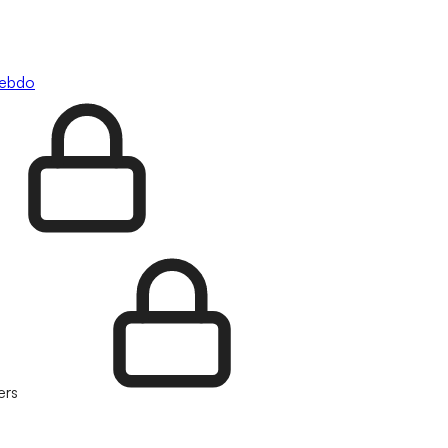
hebdo
ers