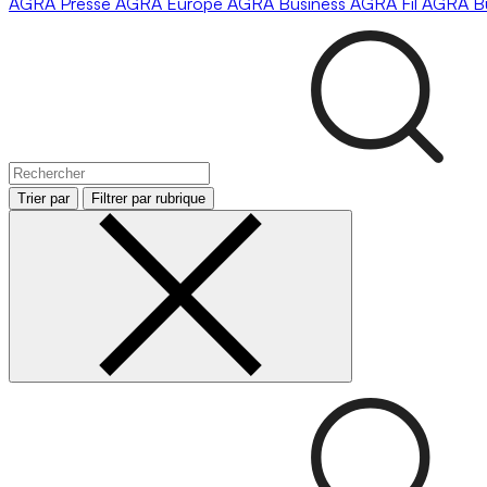
AGRA
Presse
AGRA
Europe
AGRA
Business
AGRA
Fil
AGRA
B
Trier par
Filtrer par rubrique