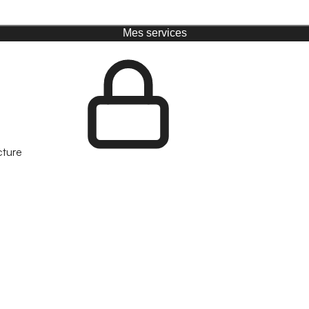
Mes services
cture