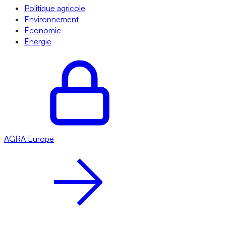
Politique agricole
Environnement
Économie
Énergie
AGRA
Europe