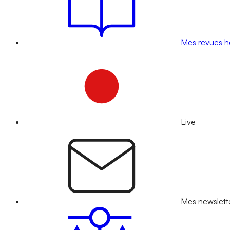
Mes revues 
Live
Mes newslett