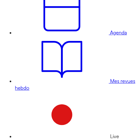
Agenda
Mes revues
hebdo
Live