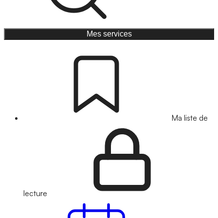
Mes services
Ma liste de
lecture