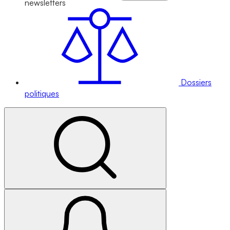
newsletters
Dossiers
politiques