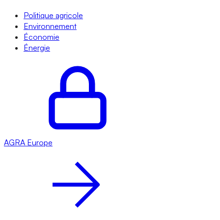
Politique agricole
Environnement
Économie
Énergie
AGRA
Europe