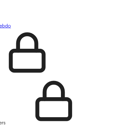
hebdo
ers