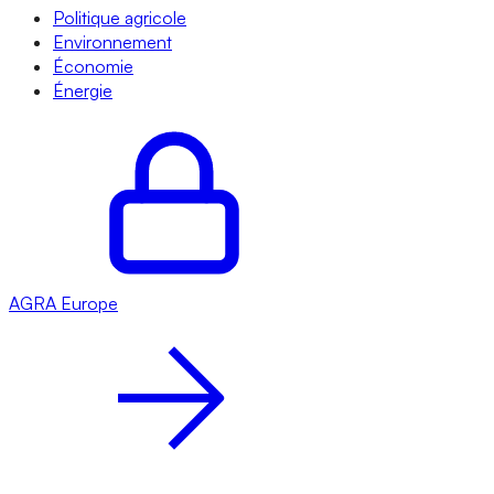
Politique agricole
Environnement
Économie
Énergie
AGRA
Europe