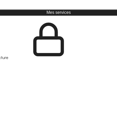
Mes services
cture