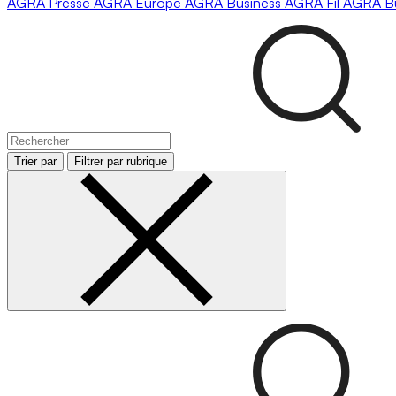
AGRA
Presse
AGRA
Europe
AGRA
Business
AGRA
Fil
AGRA
B
Trier par
Filtrer par rubrique