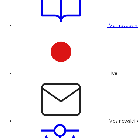
Mes revues 
Live
Mes newslett