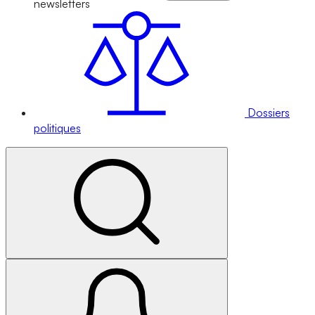
newsletters
Dossiers
politiques