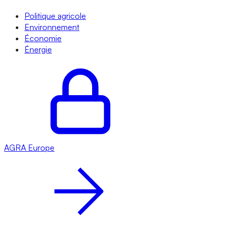
Politique agricole
Environnement
Économie
Énergie
AGRA
Europe