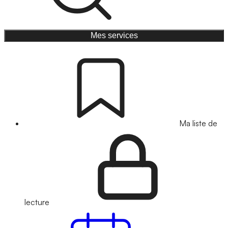
Mes services
Ma liste de
lecture