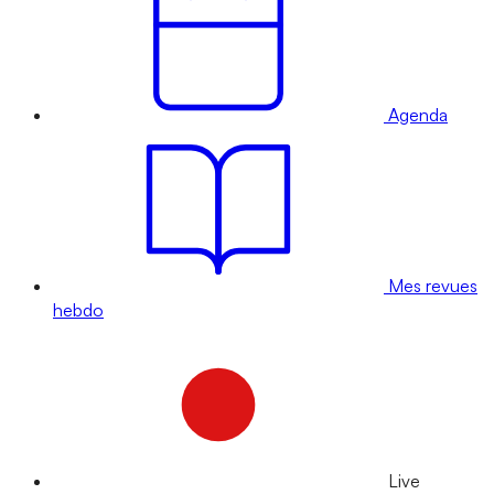
Agenda
Mes revues
hebdo
Live