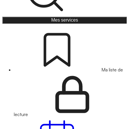
Mes services
Ma liste de
lecture