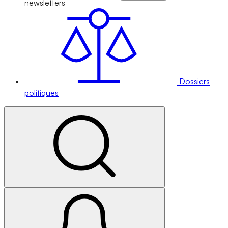
newsletters
Dossiers
politiques