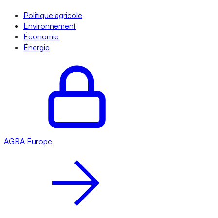
Politique agricole
Environnement
Économie
Énergie
AGRA
Europe