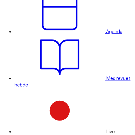
Agenda
Mes revues
hebdo
Live