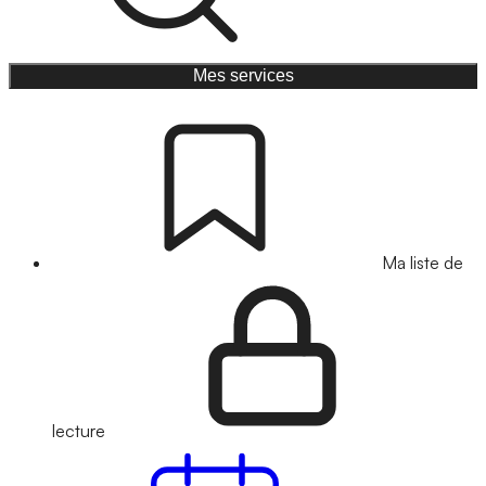
Mes services
Ma liste de
lecture