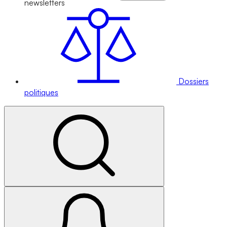
newsletters
Dossiers
politiques