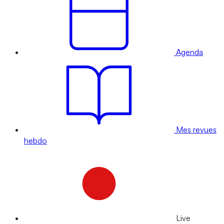
Agenda
Mes revues
hebdo
Live