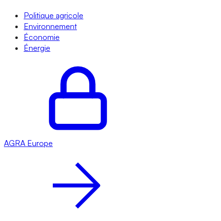
Politique agricole
Environnement
Économie
Énergie
AGRA
Europe