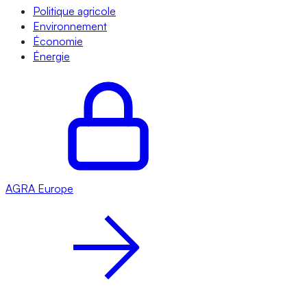
Politique agricole
Environnement
Économie
Énergie
AGRA
Europe