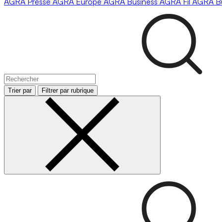
AGRA
Presse
AGRA
Europe
AGRA
Business
AGRA
Fil
AGRA
B
Trier par
Filtrer par rubrique