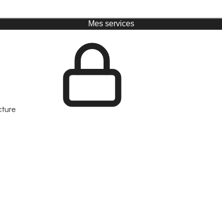
Mes services
cture