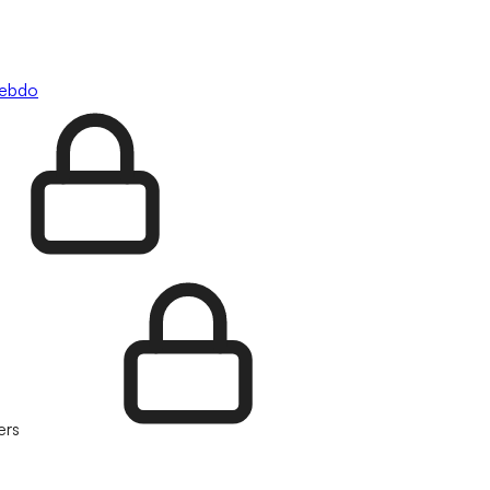
hebdo
ers