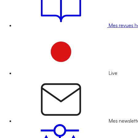
Mes revues 
Live
Mes newslett