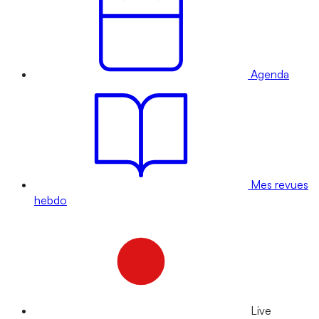
Agenda
Mes revues
hebdo
Live