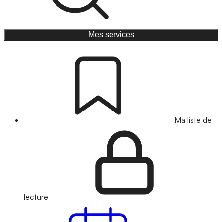
Mes services
Ma liste de
lecture