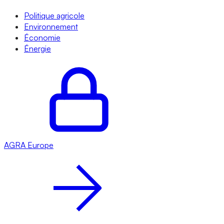
Politique agricole
Environnement
Économie
Énergie
AGRA
Europe