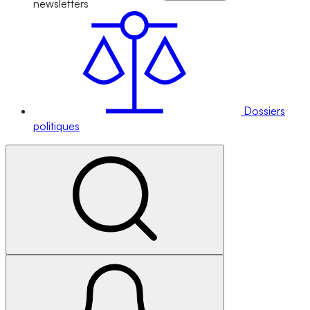
newsletters
Dossiers
politiques