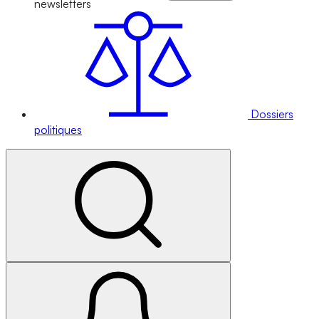
newsletters
Dossiers
politiques