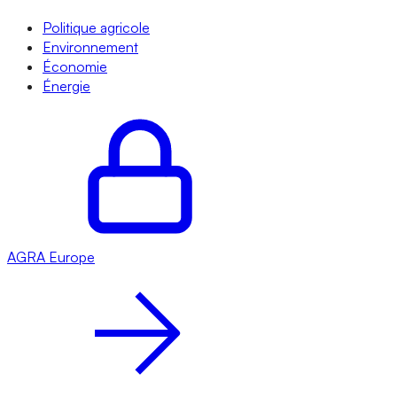
Politique agricole
Environnement
Économie
Énergie
AGRA
Europe