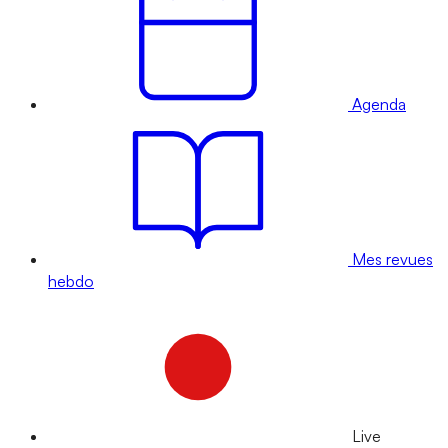
Agenda
Mes revues
hebdo
Live