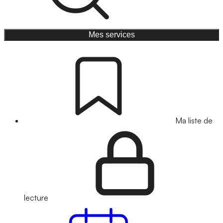
Mes services
Ma liste de
lecture